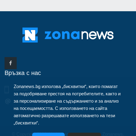
Връзка с нас
Zonanews.bg използва „бисквитки“, които помагат
Контакти
за подобряване престоя на потребителите, както и
за персонализиране на съдържанието и за анализ
info@zonanews.bg
на посещаемостта. С използването на сайта
автоматично разрешавате използването на тези
„бисквитки“.
© Copyright 2020, Информационна агенция Zonanews.