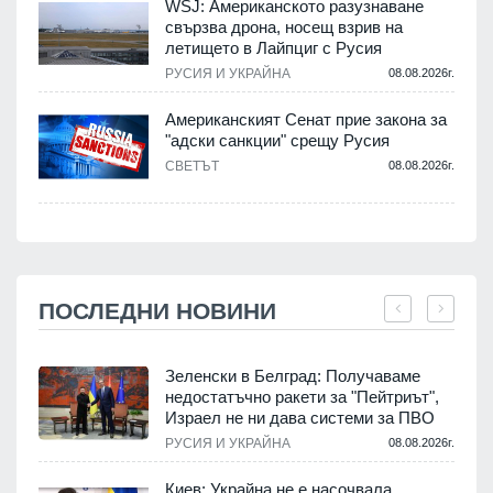
WSJ: Американското разузнаване
свързва дрона, носещ взрив на
летището в Лайпциг с Русия
РУСИЯ И УКРАЙНА
08.08.2026г.
Американският Сенат прие закона за
"адски санкции" срещу Русия
СВЕТЪТ
08.08.2026г.
ПОСЛЕДНИ НОВИНИ
Зеленски в Белград: Получаваме
недостатъчно ракети за "Пейтриът",
Израел не ни дава системи за ПВО
.
РУСИЯ И УКРАЙНА
08.08.2026г.
Киев: Украйна не е насочвала