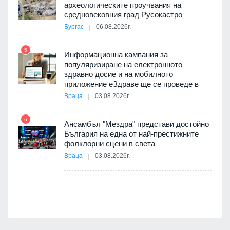
археологическите проучвания на
10
средновековния град Русокастро
Бургас
06.08.2026г.
5
Информационна кампания за
популяризиране на електронното
11
здравно досие и на мобилното
оито
приложение еЗдраве ще се проведе в
7
Враца
03.08.2026г.
6
Ансамбъл "Мездра" представи достойно
12
България на една от най-престижните
 на
фолклорни сцени в света
а, че
Враца
03.08.2026г.
т