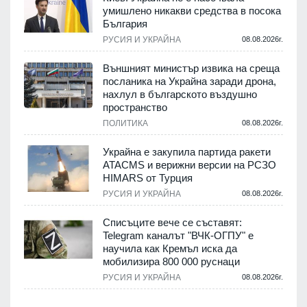
м
умишлено никакви средства в посока
България
.
РУСИЯ И УКРАЙНА
08.08.2026г.
е
Външният министър извика на среща
посланика на Украйна заради дрона,
нахлул в българското въздушно
пространство
.
ПОЛИТИКА
08.08.2026г.
Украйна е закупила партида ракети
ATACMS и верижни версии на РСЗО
HIMARS от Турция
.
РУСИЯ И УКРАЙНА
08.08.2026г.
Списъците вече се съставят:
Telegram каналът "ВЧК-ОГПУ" е
научила как Кремъл иска да
мобилизира 800 000 руснаци
.
РУСИЯ И УКРАЙНА
08.08.2026г.