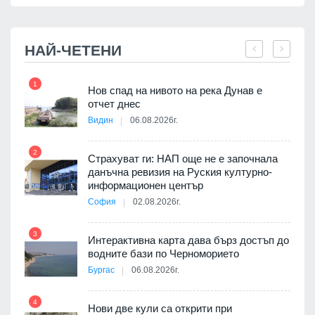
НАЙ-ЧЕТЕНИ
1
7
ията
Нов спад на нивото на река Дунав е
та за
отчет днес
Видин
06.08.2026г.
2
Страхуват ги: НАП още не е започнала
8
е
данъчна ревизия на Руския културно-
ите
информационен център
София
02.08.2026г.
3
9
Интерактивна карта дава бърз достъп до
водните бази по Черноморието
път в
Бургас
06.08.2026г.
 4
4
Нови две кули са открити при