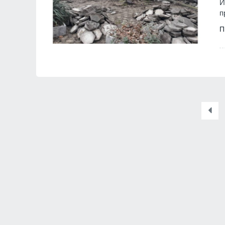
И
п
П