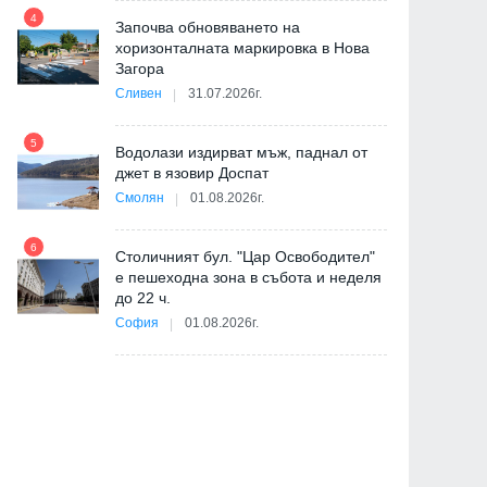
4
Започва обновяването на
хоризонталната маркировка в Нова
Загора
10
Сливен
31.07.2026г.
5
Водолази издирват мъж, паднал от
джет в язовир Доспат
11
Смолян
01.08.2026г.
"
6
от
Столичният бул. "Цар Освободител"
е пешеходна зона в събота и неделя
12
до 22 ч.
София
01.08.2026г.
ия