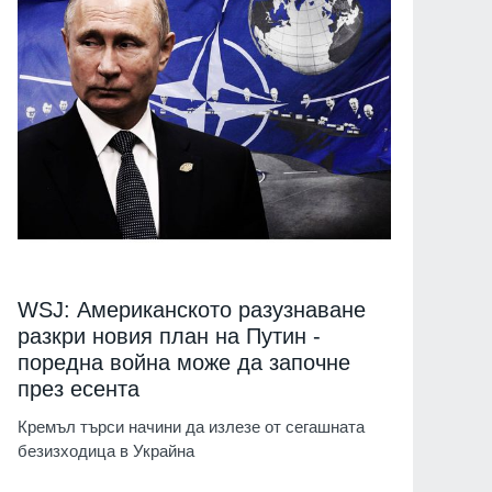
WSJ: Американското разузнаване
разкри новия план на Путин -
поредна война може да започне
през есента
Кремъл търси начини да излезе от сегашната
безизходица в Украйна