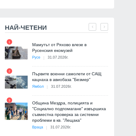
НАЙ-ЧЕТЕНИ
1
7
на
Мамутът от Ряхово влезе в
Русенския екомузей
Русе
31.07.2026г.
2
Първите военни самолети от САЩ
кацнаха в авиобаза "Безмер"
8
Ямбол
31.07.2026г.
де
3
Община Мездра, полицията и
"Социално подпомагане" извършиха
съвместна проверка за системни
9
проблеми в кв. "Лещака"
Враца
31.07.2026г.
-