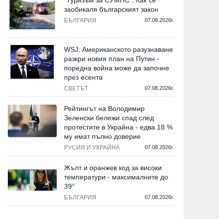
"Туризъм за СУМПС": Как се
заобикаля българският закон
БЪЛГАРИЯ
07.08.2026г.
WSJ: Американското разузнаване
разкри новия план на Путин -
поредна война може да започне
през есента
СВЕТЪТ
07.08.2026г.
Рейтингът на Володимир
Зеленски бележи спад след
протестите в Украйна - едва 18 %
му имат пълно доверие
РУСИЯ И УКРАЙНА
07.08.2026г.
Жълт и оранжев код за високи
температури - максималните до
39°
БЪЛГАРИЯ
07.08.2026г.