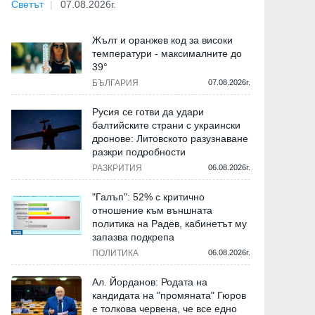
Светът
07.08.2026г.
Жълт и оранжев код за високи
температури - максималните до
39°
БЪЛГАРИЯ
07.08.2026г.
Русия се готви да удари
балтийските страни с украински
дронове: Литовското разузнаване
разкри подробности
РАЗКРИТИЯ
06.08.2026г.
"Галъп": 52% с критично
отношение към външната
политика на Радев, кабинетът му
запазва подкрепа
ПОЛИТИКА
06.08.2026г.
Ал. Йорданов: Родата на
кандидата на "промяната" Гюров
е толкова червена, че все едно