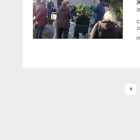
2
С
1
П