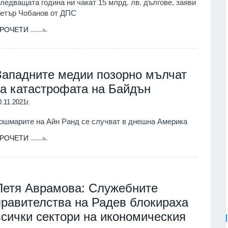
ледващата година ни чакат 15 млрд. лв. дългове, заяви
етър Чобанов от ДПС
РОЧЕТИ
Западните медии позорно мълчат
за катастрофата на Байдън
0.11.2021г.
ошмарите на Айн Ранд се случват в днешна Америка
РОЧЕТИ
Петя Аврамова: Служебните
правителства на Радев блокираха
всички сектори на икономическия