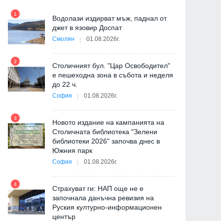
1
7
Водолази издирват мъж, паднал от
ия
джет в язовир Доспат
Смолян
01.08.2026г.
2
8
Столичният бул. "Цар Освободител"
"
е пешеходна зона в събота и неделя
от
до 22 ч.
София
01.08.2026г.
3
9
Новото издание на кампанията на
Столичната библиотека "Зелени
библиотеки 2026" започва днес в
Южния парк
София
01.08.2026г.
4
10
Страхуват ги: НАП още не е
започнала данъчна ревизия на
Руския културно-информационен
център