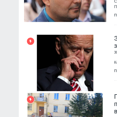
С
П
П
3
К
П