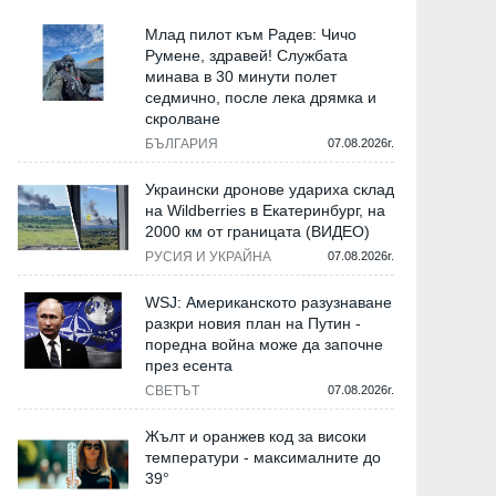
Млад пилот към Радев: Чичо
Румене, здравей! Службата
минава в 30 минути полет
седмично, после лека дрямка и
скролване
БЪЛГАРИЯ
07.08.2026г.
Украински дронове удариха склад
на Wildberries в Екатеринбург, на
2000 км от границата (ВИДЕО)
РУСИЯ И УКРАЙНА
07.08.2026г.
WSJ: Американското разузнаване
разкри новия план на Путин -
поредна война може да започне
през есента
СВЕТЪТ
07.08.2026г.
Жълт и оранжев код за високи
температури - максималните до
39°