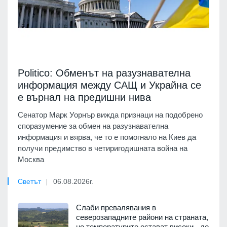
Politico: Обменът на разузнавателна
информация между САЩ и Украйна се
е върнал на предишни нива
Сенатор Марк Уорнър вижда признаци на подобрено
споразумение за обмен на разузнавателна
информация и вярва, че то е помогнало на Киев да
получи предимство в четиригодишната война на
Москва
Светът
06.08.2026г.
Слаби превалявания в
северозападните райони на страната,
но температурите остават високи - до