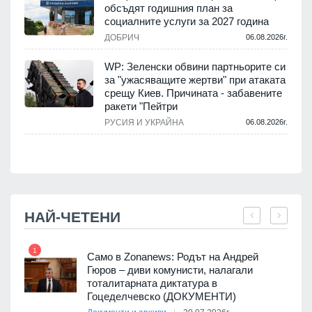
обсъдят годишния план за
социалните услуги за 2027 година
.
ДОБРИЧ
06.08.2026г.
WP: Зеленски обвини партньорите си
е
за "ужасяващите жертви" при атаката
срещу Киев. Причината - забавените
ракети "Пейтри
.
РУСИЯ И УКРАЙНА
06.08.2026г.
НАЙ-ЧЕТЕНИ
1
7
ала
Само в Zonanews: Родът на Андрей
о-
Гюров – диви комунисти, налагали
тоталитарната диктатура в
Гоцеделчевско (ДОКУМЕНТИ)