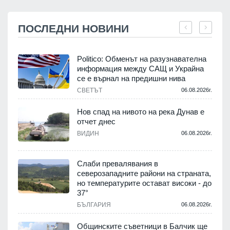
ПОСЛЕДНИ НОВИНИ
Politico: Обменът на разузнавателна
информация между САЩ и Украйна
се е върнал на предишни нива
.
СВЕТЪТ
06.08.2026г.
Нов спад на нивото на река Дунав е
отчет днес
.
ВИДИН
06.08.2026г.
Слаби превалявания в
северозападните райони на страната,
но температурите остават високи - до
.
37°
БЪЛГАРИЯ
06.08.2026г.
а
Общинските съветници в Балчик ще