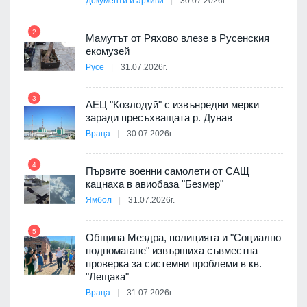
Документи и архиви
30.07.2026г.
8
а от
2
Мамутът от Ряхово влезе в Русенския
екомузей
Русе
31.07.2026г.
9
пост,
3
АЕЦ "Козлодуй" с извънредни мерки
заради пресъхващата р. Дунав
Враца
30.07.2026г.
4
елни
Първите военни самолети от САЩ
10
кацнаха в авиобаза "Безмер"
Ямбол
31.07.2026г.
5
Община Мездра, полицията и "Социално
ите
подпомагане" извършиха съвместна
проверка за системни проблеми в кв.
11
"Лещака"
Враца
31.07.2026г.