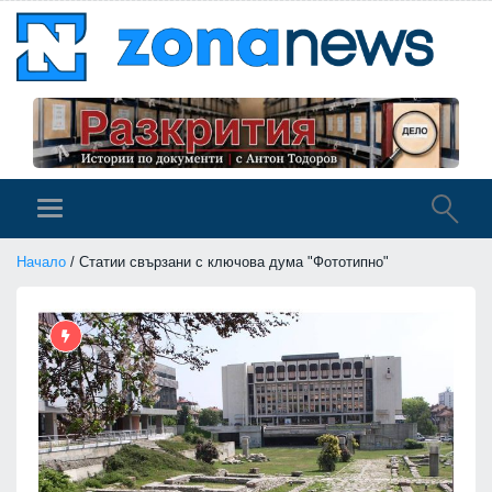
Начало
/ Статии свързани с ключова дума "Фототипно"