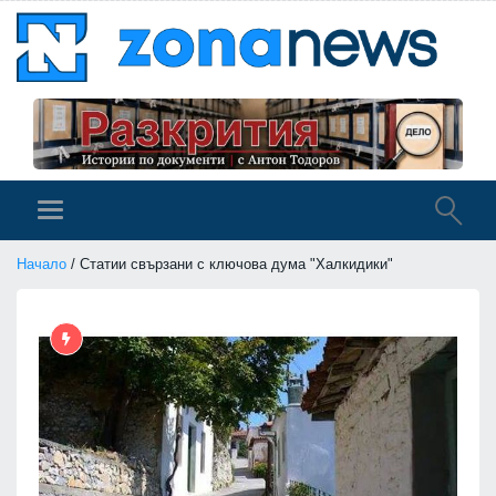
Начало
/ Статии свързани с ключова дума "Халкидики"