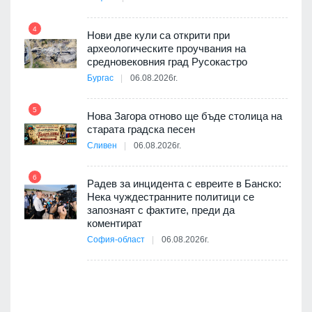
4
Нови две кули са открити при
археологическите проучвания на
10
 на
средновековния град Русокастро
а, че
Бургас
06.08.2026г.
т
5
Нова Загора отново ще бъде столица на
старата градска песен
Сливен
06.08.2026г.
11
път в
6
 4
Радев за инцидента с евреите в Банско:
Нека чуждестранните политици се
запознаят с фактите, преди да
коментират
12
София-област
06.08.2026г.
д-р