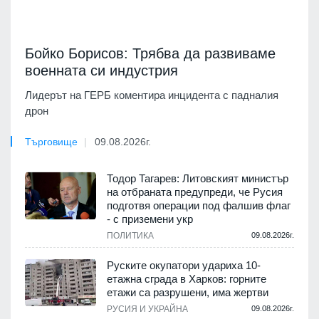
Бойко Борисов: Трябва да развиваме
военната си индустрия
Лидерът на ГЕРБ коментира инцидента с падналия
дрон
Търговище
09.08.2026г.
Тодор Тагарев: Литовският министър
на отбраната предупреди, че Русия
подготвя операции под фалшив флаг
- с приземени укр
ПОЛИТИКА
09.08.2026г.
Руските окупатори удариха 10-
етажна сграда в Харков: горните
етажи са разрушени, има жертви
РУСИЯ И УКРАЙНА
09.08.2026г.