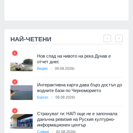
НАЙ-ЧЕТЕНИ
1
7
Нов спад на нивото на река Дунав е
я
отчет днес
Видин
06.08.2026г.
2
Интерактивна карта дава бърз достъп до
8
3D
водните бази по Черноморието
а към
Бургас
06.08.2026г.
3
Страхуват ги: НАП още не е започнала
данъчна ревизия на Руския културно-
9
ията
информационен център
та за
София
02.08.2026г.