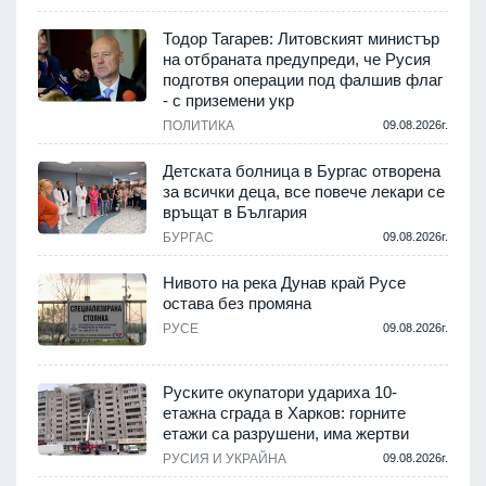
Тодор Тагарев: Литовският министър
на отбраната предупреди, че Русия
т
подготвя операции под фалшив флаг
- с приземени укр
.
ПОЛИТИКА
09.08.2026г.
,
Детската болница в Бургас отворена
за всички деца, все повече лекари се
връщат в България
.
БУРГАС
09.08.2026г.
Нивото на река Дунав край Русе
остава без промяна
РУСЕ
09.08.2026г.
.
Руските окупатори удариха 10-
етажна сграда в Харков: горните
етажи са разрушени, има жертви
.
РУСИЯ И УКРАЙНА
09.08.2026г.