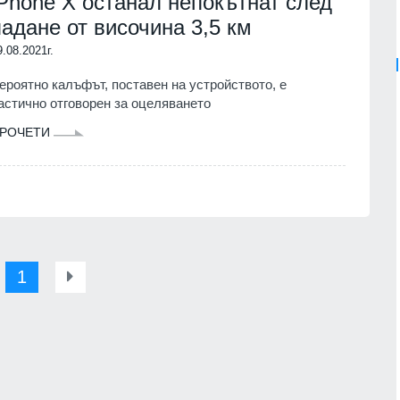
iPhone X останал непокътнат след
падане от височина 3,5 км
9.08.2021г.
ероятно калъфът, поставен на устройството, е
астично отговорен за оцеляването
РОЧЕТИ
1