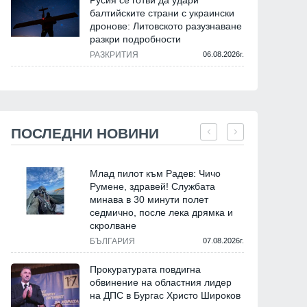
Русия се готви да удари
балтийските страни с украински
дронове: Литовското разузнаване
разкри подробности
РАЗКРИТИЯ
06.08.2026г.
ПОСЛЕДНИ НОВИНИ
Млад пилот към Радев: Чичо
Румене, здравей! Службата
минава в 30 минути полет
седмично, после лека дрямка и
скролване
БЪЛГАРИЯ
07.08.2026г.
Прокуратурата повдигна
обвинение на областния лидер
на ДПС в Бургас Христо Широков