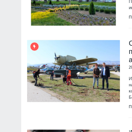
П
и
П
2
И
н
к
Б
П