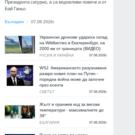
Президента сигурно, а са мързеливи повече и от
Бай Ганьо
България
07.08.2026г.
Украински дронове удариха склад
на Wildberries в Екатеринбург, на
2000 км от границата (ВИДЕО)
РУСИЯ И УКРАЙНА
07.08.2026г.
WSJ: Американското разузнаване
разкри новия план на Путин -
поредна война може да започне
през есента
СВЕТЪТ
07.08.2026г.
Жълт и оранжев код за високи
температури - максималните до
39°
БЪЛГАРИЯ
07.08.2026г.