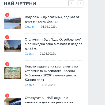
НАЙ-ЧЕТЕНИ
1
7
"
Водолази издирват мъж, паднал от
от
джет в язовир Доспат
Смолян
01.08.2026г.
2
8
Столичният бул. "Цар Освободител"
е пешеходна зона в събота и неделя
до 22 ч.
София
01.08.2026г.
3
9
Новото издание на кампанията на
Столичната библиотека "Зелени
библиотеки 2026" започва днес в
Южния парк
София
01.08.2026г.
4
10
Страхуват ги: НАП още не е
започнала данъчна ревизия на