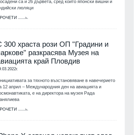
осадени са и 26 дървета, сред които японски вишни и
ндийски люляци
РОЧЕТИ
С 300 храста рози ОП "Градини и
паркове" разкрасява Музея на
авиацията край Пловдив
9.03.2022г.
нициативата за тяхното възстановяване в навечерието
а 12 април – Международния ден на авиацията и
осмонавтиката, е на директора на музея Рада
анялиева
РОЧЕТИ