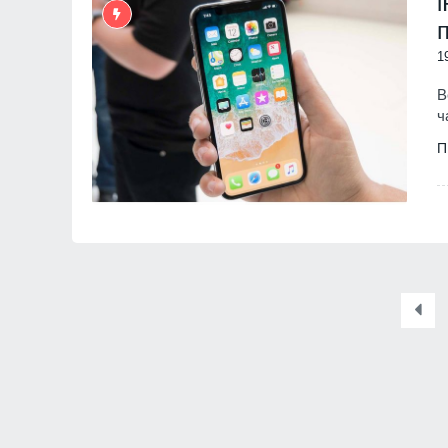
1
В
ч
П