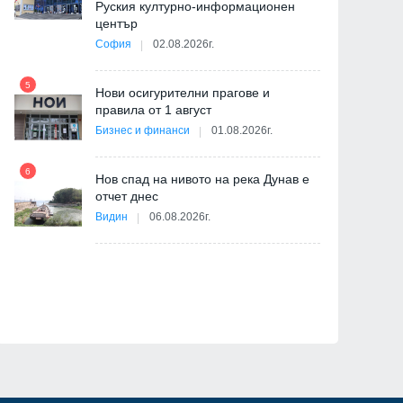
Руския културно-информационен
център
София
02.08.2026г.
5
ва
Нови осигурителни прагове и
11
правила от 1 август
Бизнес и финанси
01.08.2026г.
6
Нов спад на нивото на река Дунав е
отчет днес
12
Видин
06.08.2026г.