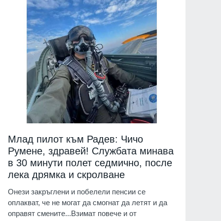
Млад пилот към Радев: Чичо
Румене, здравей! Службата минава
в 30 минути полет седмично, после
лека дрямка и скролване
Онези закръглени и побелели пенсии се
оплакват, че не могат да смогнат да летят и да
оправят смените...Взимат повече и от