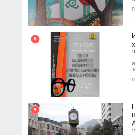
П
1
И
"
П
1