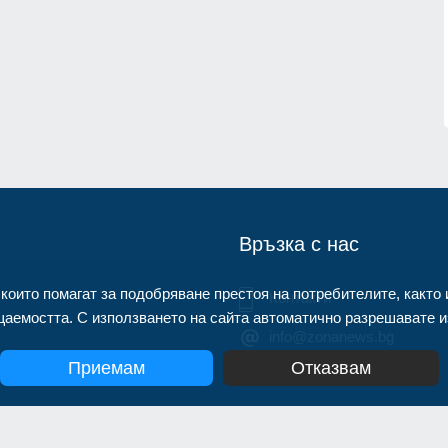
нител
Описаха състоянието на
корабоплавателния път в българск
1.07.2026г.
участък на р. Дунав
Русе
03.08.2026г.
Връзка с нас
 които помагат за подобряване престоя на потребителите, както 
Контакти
аемостта. С използването на сайта автоматично разрешавате из
info@zonanews.bg
Приемам
Отказвам