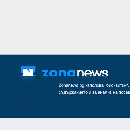
монтиран в разкло
Велико Търново
3
Zonanews.bg използва „бисквитки“,
съдържанието и за анализ на посещ