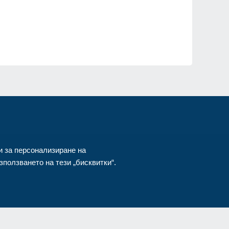
ия
и за персонализиране на
ползването на тези „бисквитки“.