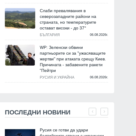
Слаби превалявания в
северозападните райони на
страната, но температурите
остават високи - до 37°
БЪЛГАРИЯ
06.08.2026г.
WP: Зеленски обвини
партньорите си за "ужасяващите
жертви" при атаката срещу Киев.
Причината - забавените ракети
"Пейтри
РУСИЯ И УКРАЙНА
06.08.2026г.
ПОСЛЕДНИ НОВИНИ
Русия се готви да удари
балтийските страни с украински