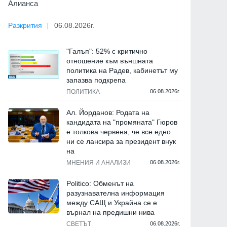
Алианса
Разкрития
06.08.2026г.
"Галъп": 52% с критично
отношение към външната
политика на Радев, кабинетът му
запазва подкрепа
ПОЛИТИКА
06.08.2026г.
Ал. Йорданов: Родата на
кандидата на "промяната" Гюров
е толкова червена, че все едно
ни се лансира за президент внук
на
МНЕНИЯ И АНАЛИЗИ
06.08.2026г.
Politico: Обменът на
разузнавателна информация
между САЩ и Украйна се е
върнал на предишни нива
СВЕТЪТ
06.08.2026г.