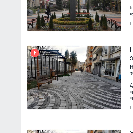
В
х
П
0
Д
п
п
П