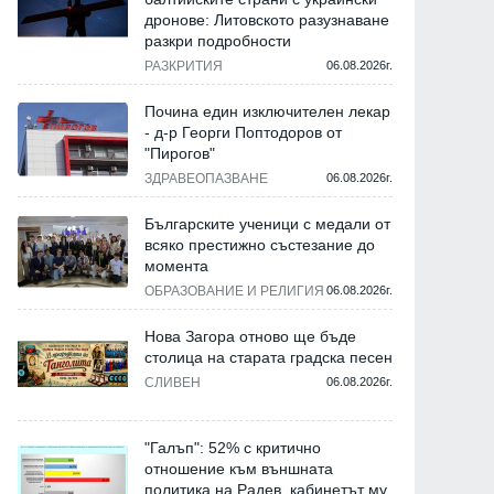
дронове: Литовското разузнаване
разкри подробности
РАЗКРИТИЯ
06.08.2026г.
Почина един изключителен лекар
- д-р Георги Поптодоров от
"Пирогов"
ЗДРАВЕОПАЗВАНЕ
06.08.2026г.
Българските ученици с медали от
всяко престижно състезание до
момента
ОБРАЗОВАНИЕ И РЕЛИГИЯ
06.08.2026г.
Нова Загора отново ще бъде
столица на старата градска песен
СЛИВЕН
06.08.2026г.
"Галъп": 52% с критично
отношение към външната
политика на Радев, кабинетът му