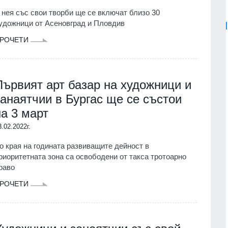
 нея със свои творби ще се включат близо 30
удожници от Асеновград и Пловдив
РОЧЕТИ
Първият арт базар на художници и
занаятчии в Бургас ще се състои
на 3 март
3.02.2022г.
о края на годината развиващите дейност в
риоритетната зона са освободени от такса тротоарно
раво
РОЧЕТИ