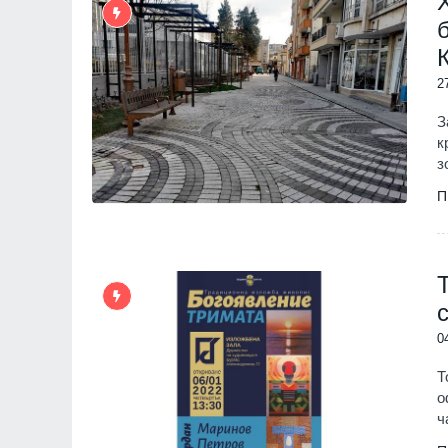
2
З
к
з
П
0
Т
о
ч
"Ловци" на педофили, в
непълнолетни, убили м