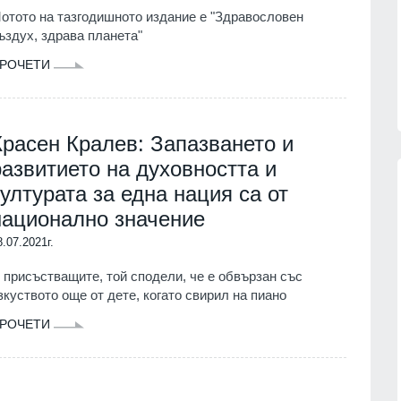
партньорите си за "ужасяващите
 фактите,
отото на тазгодишното издание е "Здравословен
жертви" при атаката срещу Киев.
ъздух, здрава планета"
Причината - забавените ракети
06.08.2026г.
РОЧЕТИ
"Пейтри
РУСИЯ И УКРАЙНА
06.08.2026г.
Красен Кралев: Запазването и
развитието на духовността и
културата за една нация са от
национално значение
13
 кампанията на
Русия е понесла рекордни загуби 
8.07.2021г.
тека "Зелени
фронта през юли – украинските
започва днес в
въоръжени сили обявиха данните
 присъстващите, той сподели, че е обвързан със
Русия и Украйна
01.08.2026г.
зкуството още от дете, когато свирил на пиано
г.
РОЧЕТИ
14
Информационна кампания за
2026 г. може да се
популяризиране на електронното
рокълнатия" месец
здравно досие и на мобилното
приложение еЗдраве ще се прове