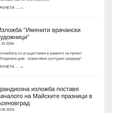
РОЧЕТИ
Изложба "Именити врачански
художници"
1.03.2024г.
зложбата се осъществява в рамките на проект
Младежки дом - атрактивно културно средище"
РОЧЕТИ
Грандиозна изложба поставя
началото на Майските празници в
Асеновград
0.05.2023г.