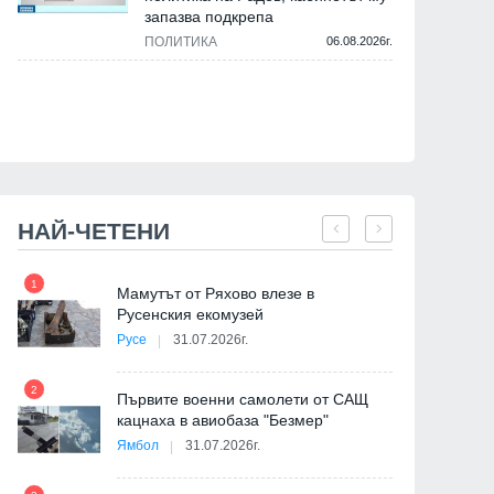
запазва подкрепа
ПОЛИТИКА
06.08.2026г.
НАЙ-ЧЕТЕНИ
1
7
на
Мамутът от Ряхово влезе в
Русенския екомузей
Русе
31.07.2026г.
2
Първите военни самолети от САЩ
кацнаха в авиобаза "Безмер"
8
Ямбол
31.07.2026г.
де