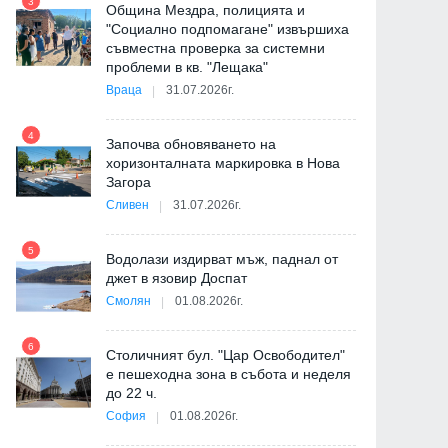
3
Община Мездра, полицията и
"Социално подпомагане" извършиха
съвместна проверка за системни
9
проблеми в кв. "Лещака"
Враца
31.07.2026г.
-
4
Започва обновяването на
хоризонталната маркировка в Нова
Загора
10
Сливен
31.07.2026г.
5
Водолази издирват мъж, паднал от
джет в язовир Доспат
11
Смолян
01.08.2026г.
6
а
Столичният бул. "Цар Освободител"
е пешеходна зона в събота и неделя
12
до 22 ч.
София
01.08.2026г.