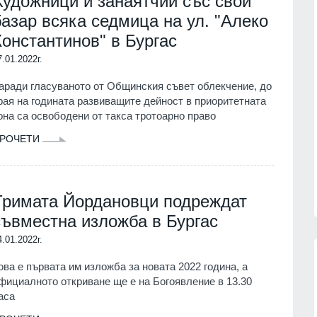
Художници и занаятчии със свой
базар всяка седмица на ул. "Алеко
Константинов" в Бургас
7.01.2022г.
аради гласуваното от Общинския съвет облекчение, до
рая на годината развиващите дейност в приоритетната
она са освободени от такса тротоарно право
РОЧЕТИ
Тримата Йордановци подреждат
съвместна изложба в Бургас
4.01.2022г.
ова е първата им изложба за новата 2022 година, а
фициалното откриване ще е на Богоявление в 13.30
аса
сичките
Politico: Обменът на
ъжа на
разузнавателна информация