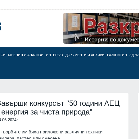
НСИ
МНЕНИЯ И АНАЛИЗИ
ИНТЕРВЮ
ДОКУМЕНТИ И АРХИВИ
РАЗКРИТИЯ
ЗДРА
Завърши конкурсът "50 години АЕЦ
- енергия за чиста природа"
4.06.2024г.
 творбите им бяха приложени различни техники –
емпера, пастел или смесена