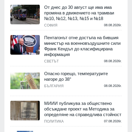
От днес до 30 август ще има има
промяна в движението на трамваи
т
№10, №12, №13, №15 и №18
.
СОФИЯ
08.08.2026г.
Пентагонът отне достъпа на бившия
министър на военновъздушните сили
Франк Кендъл до класифицирана
информация
.
СВЕТЪТ
08.08.2026г.
е
Опасно горещо, температурите
нагоре до 38°
БЪЛГАРИЯ
08.08.2026г.
.
МИИИ публикува за обществено
обсъждане проект на Методика за
-
определяне на справедлива стойност
ПОЛИТИКА
07.08.2026г.
.