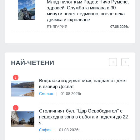
Млад пилот към Радев: Чичо Румене,
здравей! Службата минава в 30
минути полет седмично, после лека
дрямка и скролване
.
БЪЛГАРИЯ
07.08.2026г.
НАЙ-ЧЕТЕНИ
1
7
Водолази издирват мъж, паднал от джет
я
в язовир Доспат
Смолян
01.08.2026г.
2
8
Столичният бул. "Цар Освободител" е
 няма
пешеходна зона в събота и неделя до 22
0 до
ч.
София
01.08.2026г.