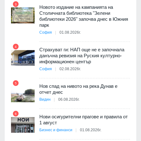
3
9
Новото издание на кампанията на
ията
Столичната библиотека "Зелени
та за
библиотеки 2026" започва днес в Южния
парк
София
01.08.2026г.
10
4
3D
Страхуват ги: НАП още не е започнала
а към
данъчна ревизия на Руския културно-
информационен център
София
02.08.2026г.
11
5
Нов спад на нивото на река Дунав е
отчет днес
Видин
06.08.2026г.
6
12
Нови осигурителни прагове и правила от
1 август
път в
Бизнес и финанси
01.08.2026г.
 4