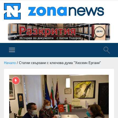
Начало
/ Статии свързани с ключова дума "Хюсеин Ергани"