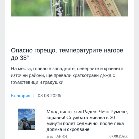
Опасно горещо, температурите нагоре
до 38°
На места, главно в западните, северните и крайните
източни райони, ще превали краткотраен дъжд с
гръмотевици и градушки
България
08.08.2026г.
Млад пилот към Радев: Чичо Румене,
здравей! Службата минава в 30
минути полет седмично, после лека
дрямка и скролване
БЪЛГАРИЯ
07.08.2026г.