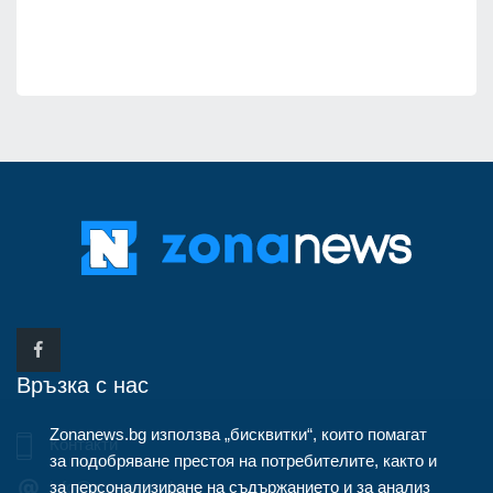
Връзка с нас
Zonanews.bg използва „бисквитки“, които помагат
Контакти
за подобряване престоя на потребителите, както и
за персонализиране на съдържанието и за анализ
info@zonanews.bg