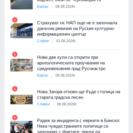
а към
Бургас
06.08.2026г.
3
Страхуват ги: НАП още не е започнала
данъчна ревизия на Руския културно-
9
ията
информационен център
та за
София
02.08.2026г.
4
Нови две кули са открити при
археологическите проучвания на
10
 на
средновековния град Русокастро
а, че
Бургас
06.08.2026г.
т
5
Нова Загора отново ще бъде столица на
старата градска песен
11
Сливен
06.08.2026г.
път в
6
 4
Радев за инцидента с евреите в Банско:
Нека чуждестранните политици се
запознаят с фактите, преди да