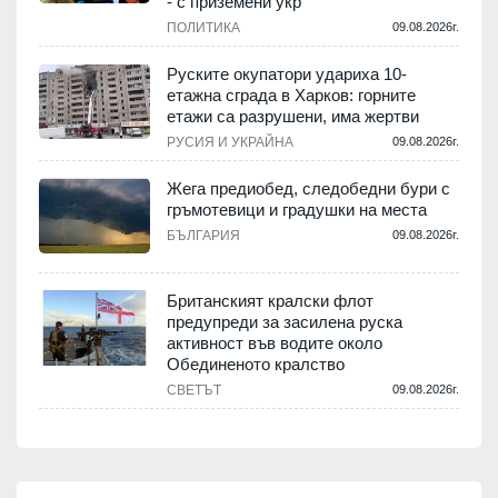
- с приземени укр
ПОЛИТИКА
09.08.2026г.
Руските окупатори удариха 10-
етажна сграда в Харков: горните
етажи са разрушени, има жертви
РУСИЯ И УКРАЙНА
09.08.2026г.
Жега предиобед, следобедни бури с
гръмотевици и градушки на места
БЪЛГАРИЯ
09.08.2026г.
Британският кралски флот
предупреди за засилена руска
активност във водите около
Обединеното кралство
СВЕТЪТ
09.08.2026г.