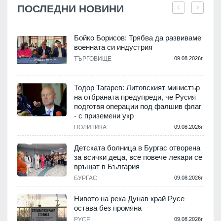
ПОСЛЕДНИ НОВИНИ
Бойко Борисов: Трябва да развиваме
военната си индустрия
.
ТЪРГОВИЩЕ
09.08.2026г.
Тодор Тагарев: Литовският министър
на отбраната предупреди, че Русия
т
подготвя операции под фалшив флаг
- с приземени укр
.
ПОЛИТИКА
09.08.2026г.
,
Детската болница в Бургас отворена
за всички деца, все повече лекари се
връщат в България
.
БУРГАС
09.08.2026г.
Нивото на река Дунав край Русе
остава без промяна
РУСЕ
09.08.2026г.