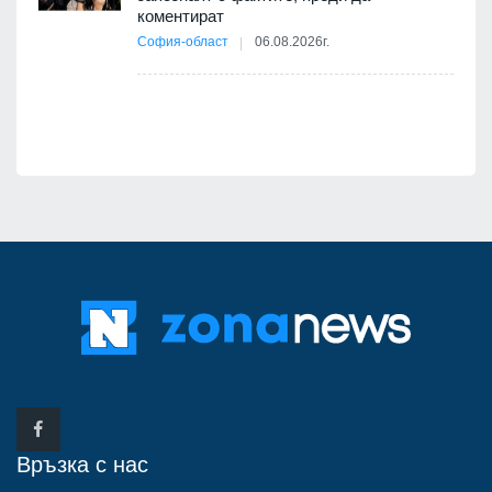
коментират
12
София-област
06.08.2026г.
д-р
Връзка с нас