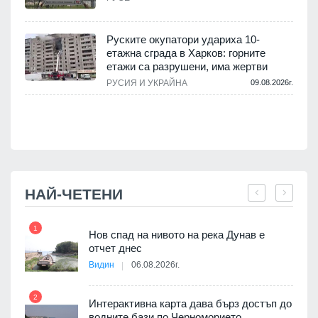
.
Руските окупатори удариха 10-
етажна сграда в Харков: горните
етажи са разрушени, има жертви
.
РУСИЯ И УКРАЙНА
09.08.2026г.
НАЙ-ЧЕТЕНИ
1
7
Нов спад на нивото на река Дунав е
я
отчет днес
Видин
06.08.2026г.
2
Интерактивна карта дава бърз достъп до
8
3D
водните бази по Черноморието