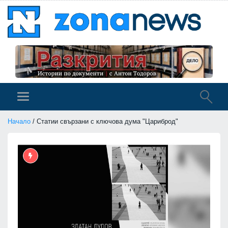
Начало
/ Статии свързани с ключова дума "Цариброд"