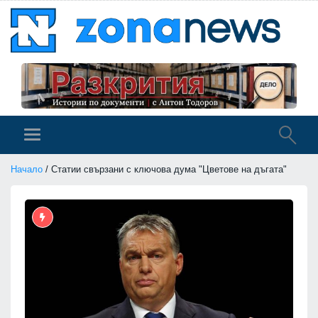
Начало
/ Статии свързани с ключова дума "Цветове на дъгата"