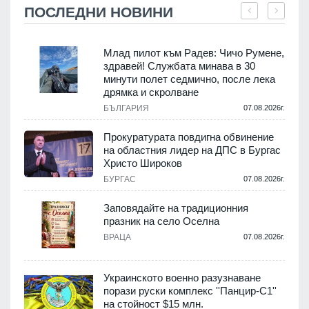
ПОСЛЕДНИ НОВИНИ
Млад пилот към Радев: Чичо Румене,
здравей! Службата минава в 30
минути полет седмично, после лека
дрямка и скролване
.
БЪЛГАРИЯ
07.08.2026г.
а
Прокуратурата повдигна обвинение
на областния лидер на ДПС в Бургас
.
Христо Широков
БУРГАС
07.08.2026г.
Заповядайте на традиционния
празник на село Оселна
.
ВРАЦА
07.08.2026г.
Украинското военно разузнаване
порази руски комплекс ''Панцир-С1''
на стойност $15 млн.
.