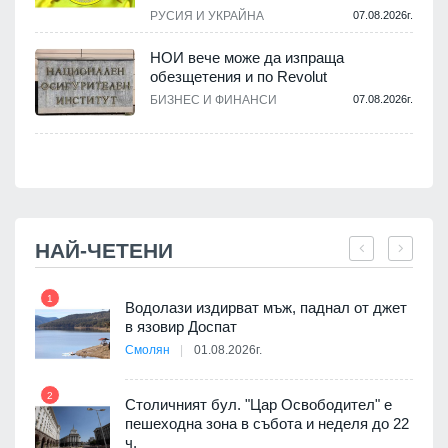
РУСИЯ И УКРАЙНА
07.08.2026г.
НОИ вече може да изпраща
обезщетения и по Revolut
.
БИЗНЕС И ФИНАНСИ
07.08.2026г.
НАЙ-ЧЕТЕНИ
1
7
Водолази издирват мъж, паднал от джет
я
в язовир Доспат
Смолян
01.08.2026г.
2
8
Столичният бул. "Цар Освободител" е
3D
пешеходна зона в събота и неделя до 22
а към
ч.