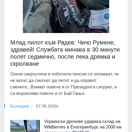
Млад пилот към Радев: Чичо Румене,
здравей! Службата минава в 30 минути
полет седмично, после лека дрямка и
скролване
Онези закръглени и побелели пенсии се оплакват, че
не могат да смогнат да летят и да оправят
смените...Взимат повече и от Президента сигурно, а
са мързеливи повече и от Бай Ганьо
България
07.08.2026г.
Украински дронове удариха склад на
Wildberries в Екатеринбург, на 2000 км