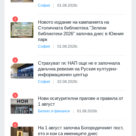
София
01.08.2026г.
3
9
Новото издание на кампанията на
ията
Столичната библиотека "Зелени
та за
библиотеки 2026" започва днес в Южния
парк
София
01.08.2026г.
4
10
ъп до
Страхуват ги: НАП още не е започнала
данъчна ревизия на Руския културно-
информационен център
София
02.08.2026г.
а -
5
11
Нови осигурителни прагове и правила от
1 август
Бизнес и финанси
01.08.2026г.
6
На 1 август започва Богородичният пост,
12
оито
ето и кои са имениците днес