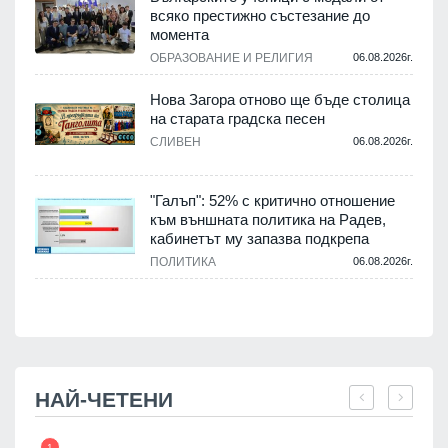
о
всяко престижно състезание до
момента
.
ОБРАЗОВАНИЕ И РЕЛИГИЯ
06.08.2026г.
Нова Загора отново ще бъде столица
на старата градска песен
СЛИВЕН
06.08.2026г.
.
"Галъп": 52% с критично отношение
и
към външната политика на Радев,
а
кабинетът му запазва подкрепа
ПОЛИТИКА
06.08.2026г.
.
НАЙ-ЧЕТЕНИ
1
7