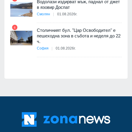
Водолази издирват мъж, паднал от джет
11
в язовир Доспат
е
Смолян
01.08.2026г.
6
Столичният бул. "Цар Освободител" е
12
пешеходна зона в събота и неделя до 22
ч.
я
София
01.08.2026г.