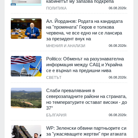
кабинетът му запазва подкрепа
ПОЛИТИКА
06.08.2026г.
Ал. Йорданов: Родата на кандидата
на "промяната" Гюров е толкова
червена, че все едно ни се лансира
за президент внук на
МНЕНИЯ И АНАЛИЗИ
06.08.2026г.
Politico: Обменът на разузнавателна
информация между САЩ и Украйна
се е върнал на предишни нива
СВЕТЪТ
06.08.2026г.
Слаби превалявания в
северозападните райони на страната,
но температурите остават високи - до
37°
БЪЛГАРИЯ
06.08.2026г.
WP: Зеленски обвини партньорите си
за "ужасяващите жертви" при атаката