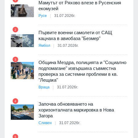
Мамутът от Ряхово влезе в Русенския
екомузей
Русе
31.07.2026г.
2
Първите военни самолети от САЩ
кацнаха в авиобаза "Безмер"
8
Ямбол
31.07.2026г.
 в
3
Община Мездра, полицията и "Социално
подпомагане" извършиха съвместна
проверка за системни проблеми в кв.
9
ойно
"Лещака"
те
Враца
31.07.2026г.
4
Започва обновяването на
хоризонталната маркировка в Нова
10
оведе
Загора
АЕЦ
Сливен
31.07.2026г.
5