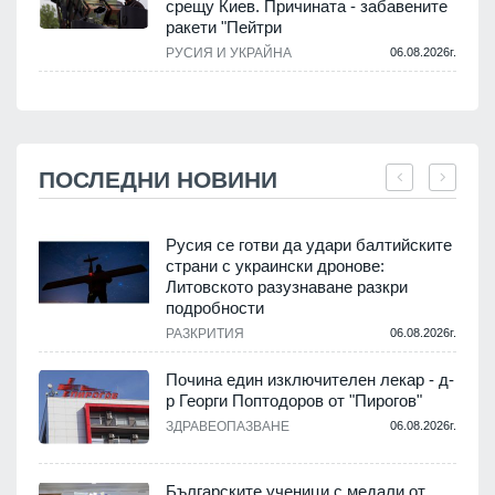
срещу Киев. Причината - забавените
ракети "Пейтри
РУСИЯ И УКРАЙНА
06.08.2026г.
ПОСЛЕДНИ НОВИНИ
Русия се готви да удари балтийските
страни с украински дронове:
Литовското разузнаване разкри
подробности
.
РАЗКРИТИЯ
06.08.2026г.
Почина един изключителен лекар - д-
р Георги Поптодоров от "Пирогов"
.
ЗДРАВЕОПАЗВАНЕ
06.08.2026г.
,
Българските ученици с медали от