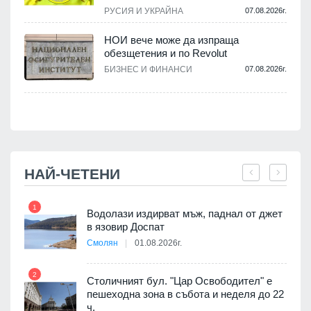
РУСИЯ И УКРАЙНА
07.08.2026г.
НОИ вече може да изпраща
обезщетения и по Revolut
.
БИЗНЕС И ФИНАНСИ
07.08.2026г.
НАЙ-ЧЕТЕНИ
1
7
 няма
Водолази издирват мъж, паднал от джет
0 до
в язовир Доспат
Смолян
01.08.2026г.
2
8
Столичният бул. "Цар Освободител" е
3D
пешеходна зона в събота и неделя до 22
а към
ч.