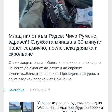
Млад пилот към Радев: Чичо Румене,
здравей! Службата минава в 30 минути
полет седмично, после лека дрямка и
скролване
Онези закръглени и побелели пенсии се оплакват, че
не могат да смогнат да летят и да оправят
смените...Взимат повече и от Президента сигурно, а
са мързеливи повече и от Бай Ганьо
България
07.08.2026г.
Украински дронове удариха склад на
Wildberries в Екатеринбург, на 2000 км