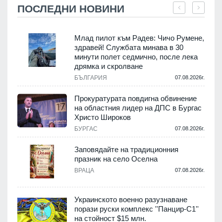
ПОСЛЕДНИ НОВИНИ
Млад пилот към Радев: Чичо Румене,
здравей! Службата минава в 30
минути полет седмично, после лека
дрямка и скролване
.
БЪЛГАРИЯ
07.08.2026г.
а
Прокуратурата повдигна обвинение
на областния лидер на ДПС в Бургас
.
Христо Широков
БУРГАС
07.08.2026г.
Заповядайте на традиционния
празник на село Оселна
.
ВРАЦА
07.08.2026г.
Украинското военно разузнаване
порази руски комплекс ''Панцир-С1''
на стойност $15 млн.
.