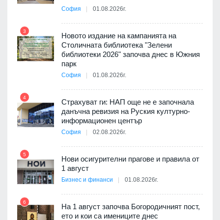
София
01.08.2026г.
3
9
Новото издание на кампанията на
ията
Столичната библиотека "Зелени
та за
библиотеки 2026" започва днес в Южния
парк
София
01.08.2026г.
4
10
бва
Страхуват ги: НАП още не е започнала
данъчна ревизия на Руския културно-
информационен център
София
02.08.2026г.
оито
5
11
7
Нови осигурителни прагове и правила от
1 август
Бизнес и финанси
01.08.2026г.
6
а -
На 1 август започва Богородичният пост,
12
ето и кои са имениците днес