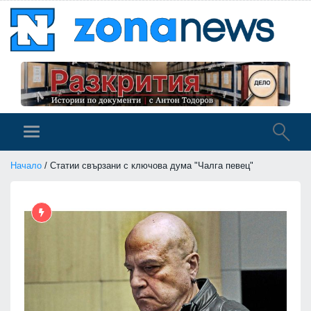
Начало
/ Статии свързани с ключова дума "Чалга певец"