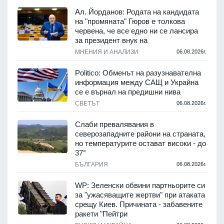
Ал. Йорданов: Родата на кандидата
на "промяната" Гюров е толкова
червена, че все едно ни се лансира
за президент внук на
МНЕНИЯ И АНАЛИЗИ
06.08.2026г.
Politico: Обменът на разузнавателна
информация между САЩ и Украйна
се е върнал на предишни нива
СВЕТЪТ
06.08.2026г.
Слаби превалявания в
северозападните райони на страната,
но температурите остават високи - до
37°
БЪЛГАРИЯ
06.08.2026г.
WP: Зеленски обвини партньорите си
за "ужасяващите жертви" при атаката
срещу Киев. Причината - забавените
ракети "Пейтри