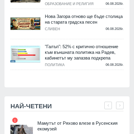
.
ОБРАЗОВАНИЕ И РЕЛИГИЯ
06.08.2026г.
Нова Загора отново ще бъде столица
на старата градска песен
СЛИВЕН
06.08.2026г.
.
"Галъп": 52% с критично отношение
и
към външната политика на Радев,
а
кабинетът му запазва подкрепа
ПОЛИТИКА
06.08.2026г.
.
НАЙ-ЧЕТЕНИ
1
7
Мамутът от Ряхово влезе в Русенския
екомузей