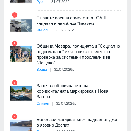
Русе
31.07.2026г.
2
Първите военни самолети от САЩ
кацнаха в авиобаза "Безмер"
8
Ямбол
31.07.2026г.
 в
3
Община Мездра, полицията и "Социално
подпомагане" извършиха съвместна
проверка за системни проблеми в кв.
9
ойно
"Лещака"
те
Враца
31.07.2026г.
4
Започва обновяването на
хоризонталната маркировка в Нова
10
оведе
Загора
АЕЦ
Сливен
31.07.2026г.
5
Водолази издирват мъж, паднал от джет
11
в язовир Доспат
е