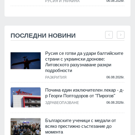
РУСИЯ И УКРАЙНА
06.08.2026г.
ПОСЛЕДНИ НОВИНИ
Русия се готви да удари балтийските
страни с украински дронове:
Литовското разузнаване разкри
подробности
.
РАЗКРИТИЯ
06.08.2026г.
Почина един изключителен лекар - д-
р Георги Поптодоров от "Пирогов"
.
ЗДРАВЕОПАЗВАНЕ
06.08.2026г.
,
Българските ученици с медали от
о
всяко престижно състезание до
момента