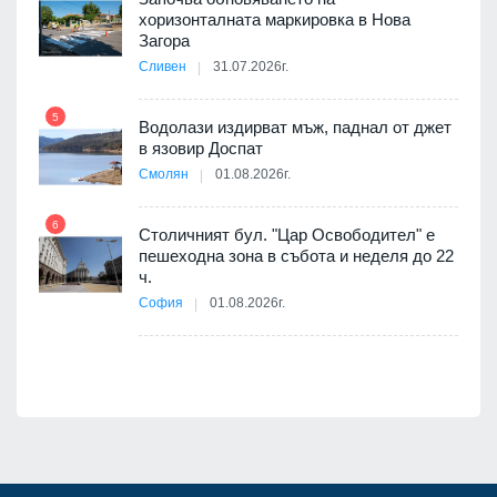
хоризонталната маркировка в Нова
10
оведе
Загора
АЕЦ
Сливен
31.07.2026г.
5
Водолази издирват мъж, паднал от джет
11
в язовир Доспат
е
Смолян
01.08.2026г.
6
Столичният бул. "Цар Освободител" е
12
пешеходна зона в събота и неделя до 22
ч.
я
София
01.08.2026г.