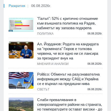
Разкрития
06.08.2026г.
"Галъп": 52% с критично отношение
към външната политика на Радев,
кабинетът му запазва подкрепа
ПОЛИТИКА
06.08.2026г.
Ал. Йорданов: Родата на кандидата
на "промяната" Гюров е толкова
червена, че все едно ни се лансира
за президент внук на
МНЕНИЯ И АНАЛИЗИ
06.08.2026г.
Politico: Обменът на разузнавателна
информация между САЩ и Украйна
се е върнал на предишни нива
СВЕТЪТ
06.08.2026г.
Слаби превалявания в
северозападните райони на страната,
но температурите остават високи - до