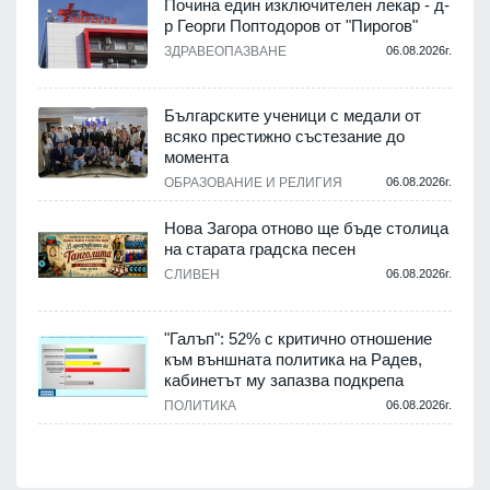
Почина един изключителен лекар - д-
р Георги Поптодоров от "Пирогов"
.
ЗДРАВЕОПАЗВАНЕ
06.08.2026г.
,
Българските ученици с медали от
о
всяко престижно състезание до
момента
.
ОБРАЗОВАНИЕ И РЕЛИГИЯ
06.08.2026г.
Нова Загора отново ще бъде столица
на старата градска песен
СЛИВЕН
06.08.2026г.
.
"Галъп": 52% с критично отношение
и
към външната политика на Радев,
а
кабинетът му запазва подкрепа
ПОЛИТИКА
06.08.2026г.
.