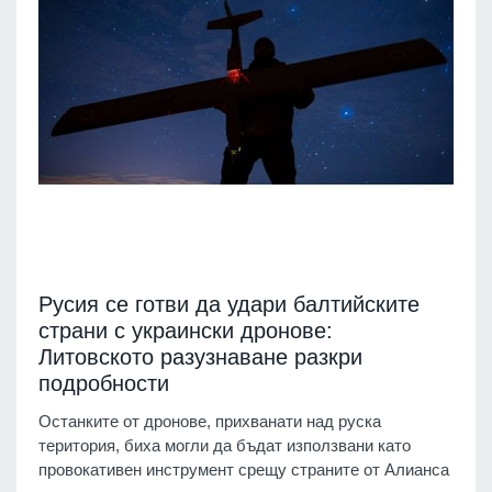
Русия се готви да удари балтийските
страни с украински дронове:
Литовското разузнаване разкри
подробности
Останките от дронове, прихванати над руска
територия, биха могли да бъдат използвани като
провокативен инструмент срещу страните от Алианса