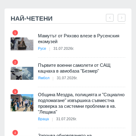
НАЙ-ЧЕТЕНИ
1
7
Мамутът от Ряхово влезе в Русенския
екомузей
Русе
31.07.2026г.
2
Първите военни самолети от САЩ
кацнаха в авиобаза "Безмер"
8
Ямбол
31.07.2026г.
 в
3
Община Мездра, полицията и "Социално
подпомагане" извършиха съвместна
проверка за системни проблеми в кв.
9
ойно
"Лещака"
те
Враца
31.07.2026г.
4
Започва обновяването на