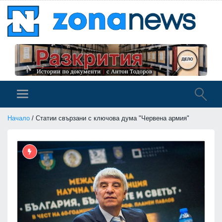
Начало
/ Статии свързани с ключова дума "Червена армия"