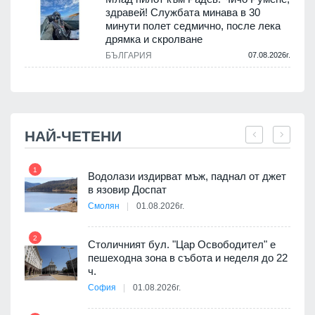
здравей! Службата минава в 30
минути полет седмично, после лека
дрямка и скролване
.
БЪЛГАРИЯ
07.08.2026г.
НАЙ-ЧЕТЕНИ
1
7
 няма
Водолази издирват мъж, паднал от джет
0 до
в язовир Доспат
Смолян
01.08.2026г.
2
8
Столичният бул. "Цар Освободител" е
ъп до
пешеходна зона в събота и неделя до 22
ч.
София
01.08.2026г.