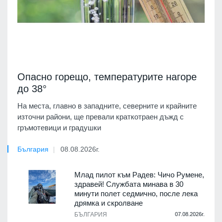
Опасно горещо, температурите нагоре
до 38°
На места, главно в западните, северните и крайните
източни райони, ще превали краткотраен дъжд с
гръмотевици и градушки
България
08.08.2026г.
Млад пилот към Радев: Чичо Румене,
здравей! Службата минава в 30
минути полет седмично, после лека
дрямка и скролване
БЪЛГАРИЯ
07.08.2026г.