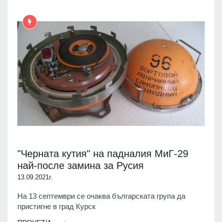
"Черната кутия" на падналия МиГ-29
най-после замина за Русия
13.09.2021г.
На 13 септември се очаква българската група да
пристигне в град Курск