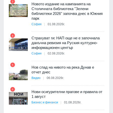
3
9
3D
Новото издание на кампанията на
а към
Столичната библиотека "Зелени
библиотеки 2026" започва днес в Южния
парк
София
01.08.2026г.
10
ията
4
та за
Страхуват ги: НАП още не е започнала
данъчна ревизия на Руския културно-
информационен център
София
02.08.2026г.
а -
5
11
Нов спад на нивото на река Дунав е
отчет днес
Видин
06.08.2026г.
6
Нови осигурителни прагове и правила от
12
1 август
Бизнес и финанси
01.08.2026г.