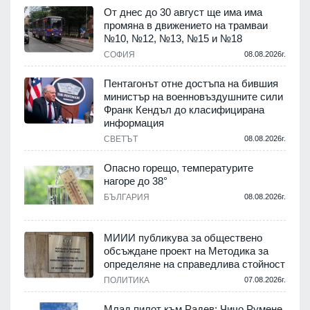
От днес до 30 август ще има има
промяна в движението на трамваи
т
№10, №12, №13, №15 и №18
.
СОФИЯ
08.08.2026г.
Пентагонът отне достъпа на бившия
министър на военновъздушните сили
Франк Кендъл до класифицирана
информация
.
СВЕТЪТ
08.08.2026г.
е
Опасно горещо, температурите
нагоре до 38°
БЪЛГАРИЯ
08.08.2026г.
.
МИИИ публикува за обществено
обсъждане проект на Методика за
-
определяне на справедлива стойност
ПОЛИТИКА
07.08.2026г.
.
Млад пилот към Радев: Чичо Румене,