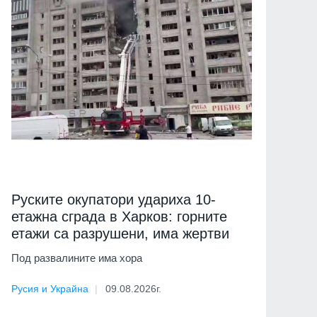
Руските окупатори удариха 10-
етажна сграда в Харков: горните
етажи са разрушени, има жертви
Под развалините има хора
Русия и Украйна
09.08.2026г.