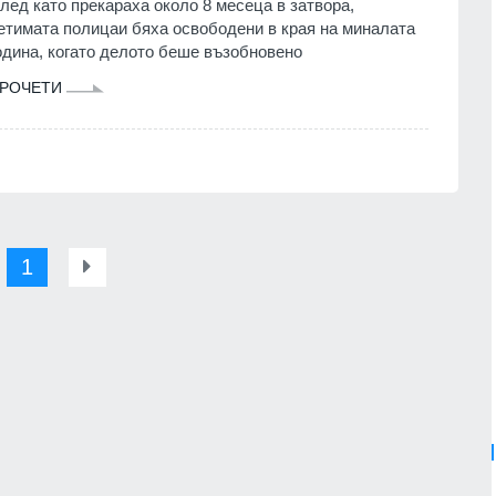
лед като прекараха около 8 месеца в затвора,
етимата полицаи бяха освободени в края на миналата
одина, когато делото беше възобновено
РОЧЕТИ
1