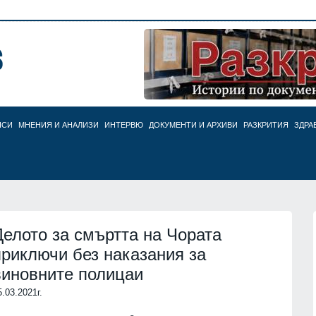
НСИ
МНЕНИЯ И АНАЛИЗИ
ИНТЕРВЮ
ДОКУМЕНТИ И АРХИВИ
РАЗКРИТИЯ
ЗДРА
Делото за смъртта на Чората
приключи без наказания за
виновните полицаи
5.03.2021г.