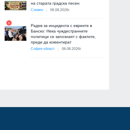
на старата градска песен
Сливен
06.08.2026г.
11
я
ав
6
Радев за инцидента с евреите в
Банско: Нека чуждестранните
политици се запознаят с фактите,
преди да коментират
12
София-област
06.08.2026г.