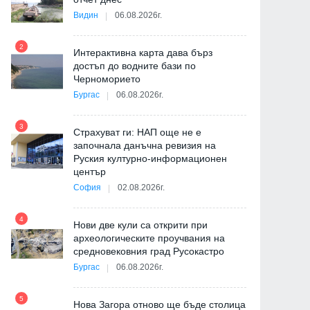
Видин
06.08.2026г.
2
Интерактивна карта дава бърз
8
достъп до водните бази по
Черноморието
Бургас
06.08.2026г.
3
Страхуват ги: НАП още не е
започнала данъчна ревизия на
9
Руския културно-информационен
център
София
02.08.2026г.
4
Нови две кули са открити при
а
археологическите проучвания на
средновековния град Русокастро
10
а
Бургас
06.08.2026г.
5
Нова Загора отново ще бъде столица