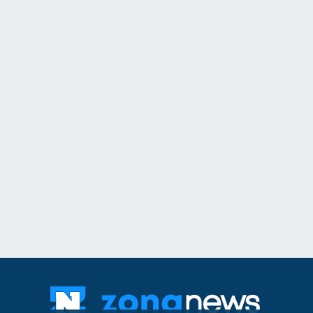
11
Днес по АМ "Траки
няма да се движат
15.30 до 22 часа
Благоевград
02.08
12
"Ловци" на педофи
непълнолетни, уб
Младежкия хълм в
Пловдив
06.08.202