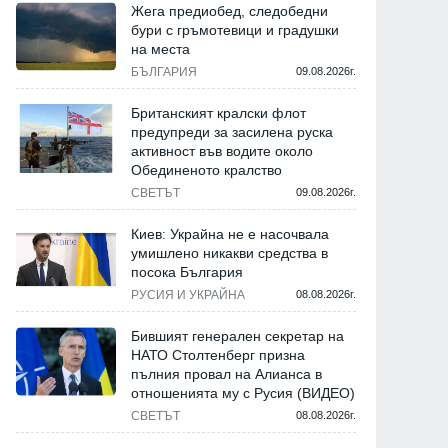
Жега предиобед, следобедни
бури с гръмотевици и градушки
на места
БЪЛГАРИЯ
09.08.2026г.
Британският кралски флот
предупреди за засилена руска
активност във водите около
Обединеното кралство
СВЕТЪТ
09.08.2026г.
Киев: Украйна не е насочвала
умишлено никакви средства в
посока България
РУСИЯ И УКРАЙНА
08.08.2026г.
Бившият генерален секретар на
НАТО Столтенберг призна
пълния провал на Алианса в
отношенията му с Русия (ВИДЕО)
СВЕТЪТ
08.08.2026г.