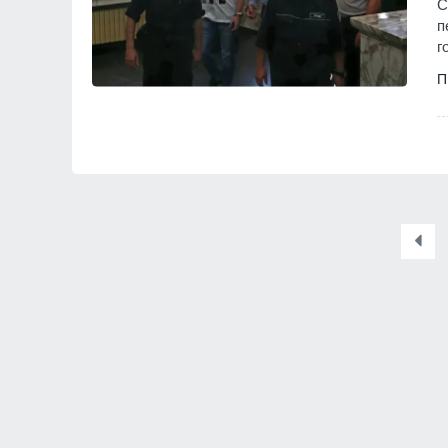
С
п
г
П