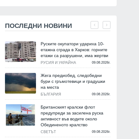
ПОСЛЕДНИ НОВИНИ
Руските окупатори удариха 10-
етажна сграда в Харков: горните
етажи са разрушени, има жертви
РУСИЯ И УКРАЙНА
09.08.2026г.
Жега предиобед, следобедни
бури с гръмотевици и градушки
на места
БЪЛГАРИЯ
09.08.2026г.
Британският кралски флот
предупреди за засилена руска
активност във водите около
Обединеното кралство
СВЕТЪТ
09.08.2026г.