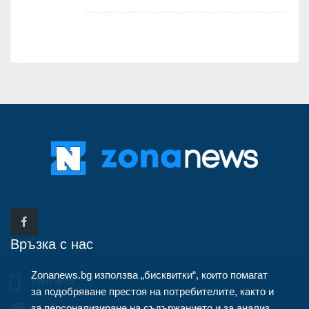
Връзка с нас
Zonanews.bg използва „бисквитки“, които помагат
Контакти
за подобряване престоя на потребителите, както и
за персонализиране на съдържанието и за анализ
info@zonanews.bg