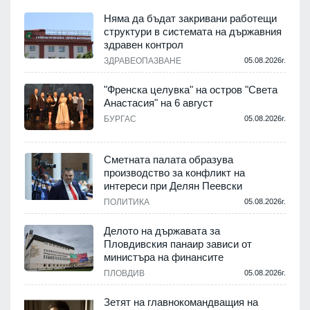
Няма да бъдат закривани работещи
структури в системата на държавния
здравен контрол
ЗДРАВЕОПАЗВАНЕ
05.08.2026г.
.
"Френска целувка" на остров "Света
Анастасия" на 6 август
БУРГАС
05.08.2026г.
.
Сметната палата образува
производство за конфликт на
интереси при Делян Пеевски
ПОЛИТИКА
05.08.2026г.
.
Делото на държавата за
Пловдивския панаир зависи от
министъра на финансите
.
ПЛОВДИВ
05.08.2026г.
Зетят на главнокомандващия на