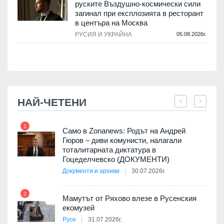
руските Въздушно-космически сили
загинал при експлозията в ресторант
в центъра на Москва
РУСИЯ И УКРАЙНА
05.08.2026г.
.
НАЙ-ЧЕТЕНИ
1
7
ала
Само в Zonanews: Родът на Андрей
о-
Гюров – диви комунисти, налагали
тоталитарната диктатура в
Гоцеделчевско (ДОКУМЕНТИ)
Документи и архиви
30.07.2026г.
8
а от
2
Мамутът от Ряхово влезе в Русенския
екомузей
Русе
31.07.2026г.