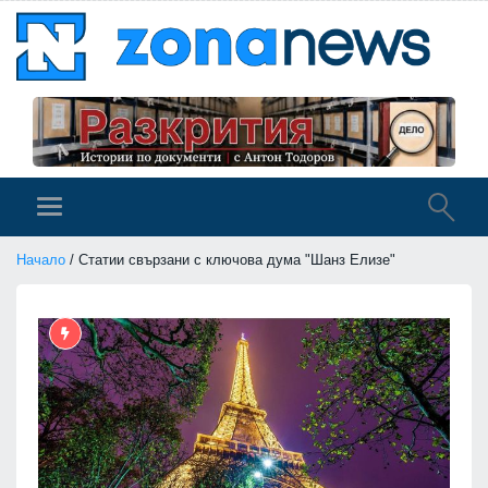
Начало
/ Статии свързани с ключова дума "Шанз Елизе"