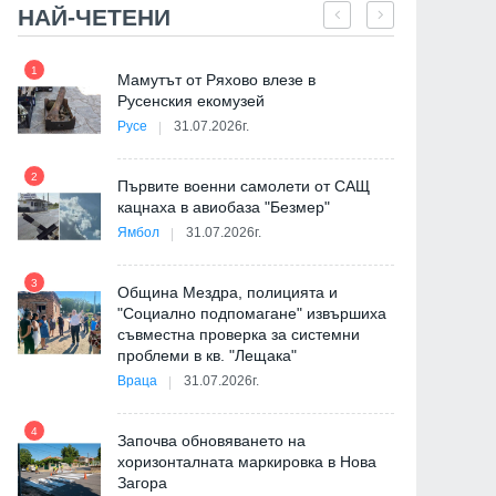
НАЙ-ЧЕТЕНИ
1
7
Мамутът от Ряхово влезе в
и
Русенския екомузей
Русе
31.07.2026г.
2
Първите военни самолети от САЩ
кацнаха в авиобаза "Безмер"
8
на
Ямбол
31.07.2026г.
3
Община Мездра, полицията и
"Социално подпомагане" извършиха
съвместна проверка за системни
9
проблеми в кв. "Лещака"
Враца
31.07.2026г.
де
4
Започва обновяването на
хоризонталната маркировка в Нова
Загора
10