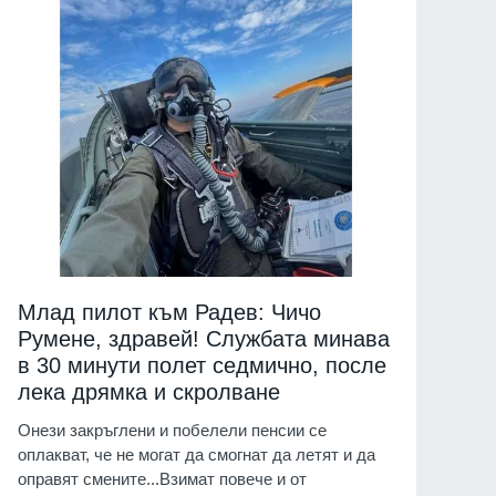
Млад пилот към Радев: Чичо
Румене, здравей! Службата минава
в 30 минути полет седмично, после
лека дрямка и скролване
Онези закръглени и побелели пенсии се
оплакват, че не могат да смогнат да летят и да
оправят смените...Взимат повече и от