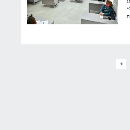
О
с
П