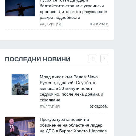
Русия се готви да удари
балтийските страни с украински
дронове: Литовското разузнаване
разкри подробности
РАЗКРИТИЯ
06.08.2026г.
ПОСЛЕДНИ НОВИНИ
Млад пилот към Радев: Чичо
Румене, здравей! Службата
минава в 30 минути полет
седмично, после лека дрямка и
скролване
БЪЛГАРИЯ
07.08.2026г.
Прокуратурата повдигна
обвинение на областния лидер
на ДПС в Бургас Христо Широков