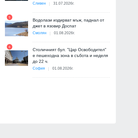
Сливен
31.07.2026г.
-
5
Водолази издирват мъж, паднал от
джет в язовир Доспат
11
Смолян
01.08.2026г.
6
Столичният бул. "Цар Освободител"
е пешеходна зона в събота и неделя
12
до 22 ч.
София
01.08.2026г.
ия