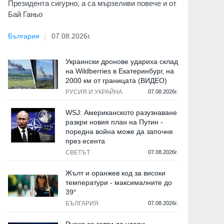
Президента сигурно, а са мързеливи повече и от
Бай Ганьо
България
07.08.2026г.
Украински дронове удариха склад
на Wildberries в Екатеринбург, на
2000 км от границата (ВИДЕО)
РУСИЯ И УКРАЙНА
07.08.2026г.
WSJ: Американското разузнаване
разкри новия план на Путин -
поредна война може да започне
през есента
СВЕТЪТ
07.08.2026г.
Жълт и оранжев код за високи
температури - максималните до
39°
БЪЛГАРИЯ
07.08.2026г.