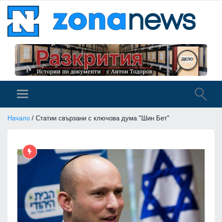
Начало
/ Статии свързани с ключова дума "Шин Бет"