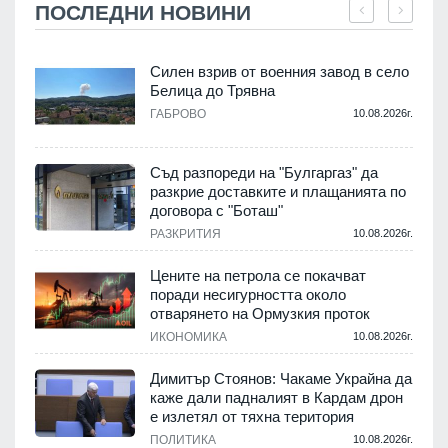
ПОСЛЕДНИ НОВИНИ
Силен взрив от военния завод в село
Белица до Трявна
.
ГАБРОВО
10.08.2026г.
Съд разпореди на "Булгаргаз" да
разкрие доставките и плащанията по
с
договора с "Боташ"
РАЗКРИТИЯ
10.08.2026г.
.
Цените на петрола се покачват
поради несигурността около
отварянето на Ормузкия проток
ИКОНОМИКА
10.08.2026г.
.
Димитър Стоянов: Чакаме Украйна да
каже дали падналият в Кардам дрон
е излетял от тяхна територия
ПОЛИТИКА
10.08.2026г.