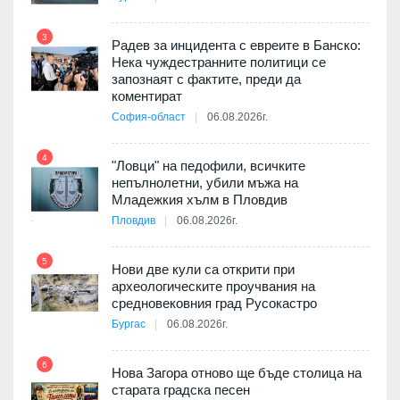
т
3
Радев за инцидента с евреите в Банско:
9
Нека чуждестранните политици се
запознаят с фактите, преди да
3D
коментират
а към
София-област
06.08.2026г.
4
10
"Ловци" на педофили, всичките
непълнолетни, убили мъжа на
ията
Младежкия хълм в Пловдив
та за
Пловдив
06.08.2026г.
5
Нови две кули са открити при
11
археологическите проучвания на
оито
средновековния град Русокастро
7
Бургас
06.08.2026г.
6
Нова Загора отново ще бъде столица на
12
старата градска песен