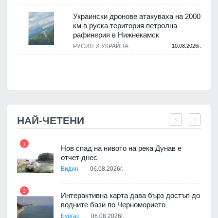
.
Украински дронове атакуваха на 2000
км в руска територия петролна
рафинерия в Нижнекамск
а
РУСИЯ И УКРАЙНА
10.08.2026г.
.
НАЙ-ЧЕТЕНИ
1
7
Нов спад на нивото на река Дунав е
я
отчет днес
Видин
06.08.2026г.
2
8
Интерактивна карта дава бърз достъп до
 на
водните бази по Черноморието
а, че
Бургас
06.08.2026г.