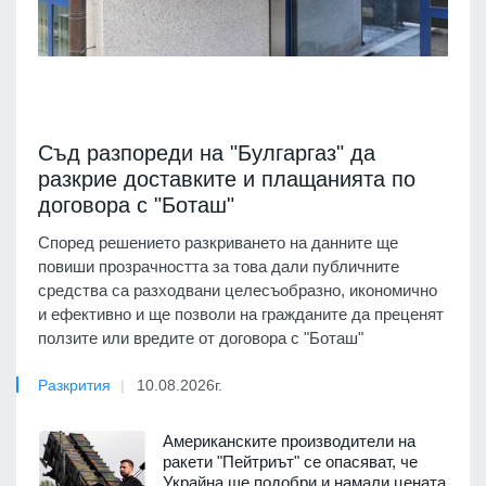
Съд разпореди на "Булгаргаз" да
разкрие доставките и плащанията по
договора с "Боташ"
Според решението разкриването на данните ще
повиши прозрачността за това дали публичните
средства са разходвани целесъобразно, икономично
и ефективно и ще позволи на гражданите да преценят
ползите или вредите от договора с "Боташ"
Разкрития
10.08.2026г.
Американските производители на
ракети "Пейтриът" се опасяват, че
Украйна ще подобри и намали цената