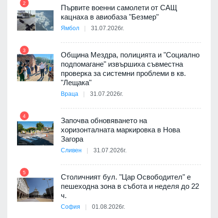
2
Първите военни самолети от САЩ
кацнаха в авиобаза "Безмер"
8
Ямбол
31.07.2026г.
 в
3
Община Мездра, полицията и "Социално
подпомагане" извършиха съвместна
проверка за системни проблеми в кв.
9
ойно
"Лещака"
те
Враца
31.07.2026г.
4
Започва обновяването на
хоризонталната маркировка в Нова
10
оведе
Загора
АЕЦ
Сливен
31.07.2026г.
5
Столичният бул. "Цар Освободител" е
11
пешеходна зона в събота и неделя до 22
е
ч.
София
01.08.2026г.