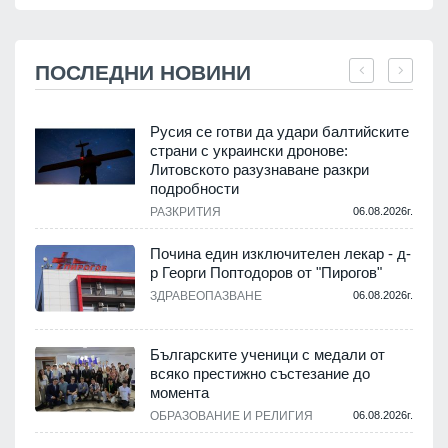
ПОСЛЕДНИ НОВИНИ
Русия се готви да удари балтийските
страни с украински дронове:
Литовското разузнаване разкри
подробности
.
РАЗКРИТИЯ
06.08.2026г.
Почина един изключителен лекар - д-
р Георги Поптодоров от "Пирогов"
.
ЗДРАВЕОПАЗВАНЕ
06.08.2026г.
,
Българските ученици с медали от
о
всяко престижно състезание до
момента
.
ОБРАЗОВАНИЕ И РЕЛИГИЯ
06.08.2026г.