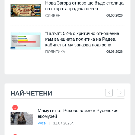
Нова Загора отново ще бъде столица
на старата градска песен
СЛИВЕН
06.08.2026г.
.
"Галъп": 52% с критично отношение
и
към външната политика на Радев,
а
кабинетът му запазва подкрепа
ПОЛИТИКА
06.08.2026г.
.
НАЙ-ЧЕТЕНИ
1
7
Мамутът от Ряхово влезе в Русенския
екомузей
Русе
31.07.2026г.