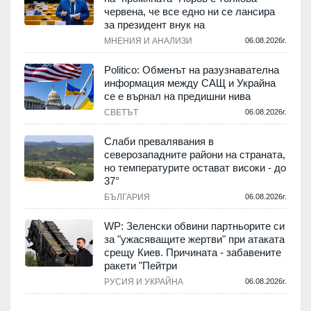
червена, че все едно ни се лансира
за президент внук на
МНЕНИЯ И АНАЛИЗИ
06.08.2026г.
Politico: Обменът на разузнавателна
информация между САЩ и Украйна
се е върнал на предишни нива
СВЕТЪТ
06.08.2026г.
Слаби превалявания в
северозападните райони на страната,
но температурите остават високи - до
37°
БЪЛГАРИЯ
06.08.2026г.
WP: Зеленски обвини партньорите си
за "ужасяващите жертви" при атаката
срещу Киев. Причината - забавените
ракети "Пейтри
РУСИЯ И УКРАЙНА
06.08.2026г.