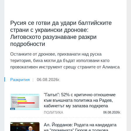
Русия се готви да удари балтийските
страни с украински дронове:
Литовското разузнаване разкри
подробности
Останките от дронове, прихванати над руска
територия, биха могли да бъдат използвани като
провокативен инструмент срещу страните от Алианса
Разкрития
06.08.2026г.
"Галъп": 52% с критично отношение
към външната политика на Радев,
кабинетът му запазва подкрепа
ПОЛИТИКА
06.08.2026г.
Ал. Йорданов: Родата на кандидата
на "промяната" Гюров е толкова