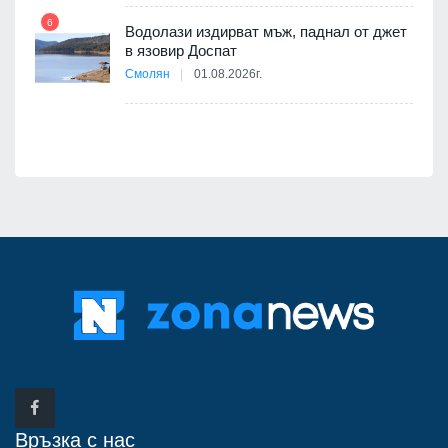
6
12
Водолази издирват мъж, паднал от джет
в язовир Доспат
я
Смолян
01.08.2026г.
Връзка с нас