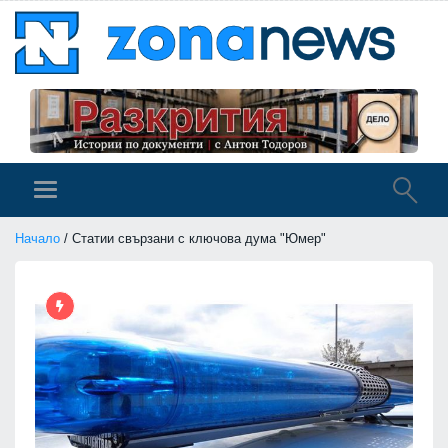
Начало
/ Статии свързани с ключова дума "Юмер"