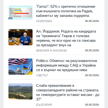
"Галъп": 52% с критично отношение
към външната политика на Радев,
кабинетът му запазва подкрепа
ПОЛИТИКА
06.08.2026г.
Ал. Йорданов: Родата на кандидата
на "промяната" Гюров е толкова
червена, че все едно ни се лансира
за президент внук на
МНЕНИЯ И АНАЛИЗИ
06.08.2026г.
Politico: Обменът на разузнавателна
информация между САЩ и Украйна
се е върнал на предишни нива
СВЕТЪТ
06.08.2026г.
Слаби превалявания в
северозападните райони на страната,
но температурите остават високи - до
37°
БЪЛГАРИЯ
06.08.2026г.