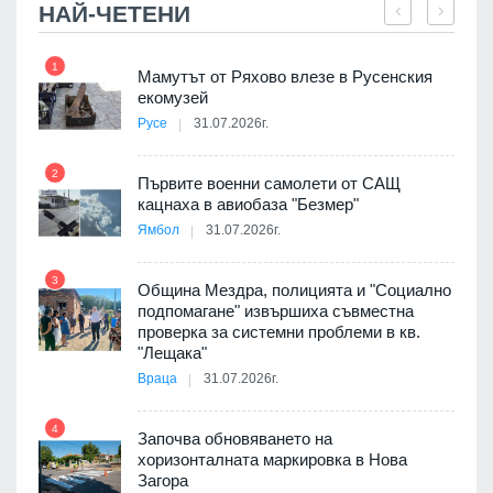
НАЙ-ЧЕТЕНИ
1
7
Мамутът от Ряхово влезе в Русенския
екомузей
Русе
31.07.2026г.
2
Първите военни самолети от САЩ
кацнаха в авиобаза "Безмер"
8
Ямбол
31.07.2026г.
 в
3
Община Мездра, полицията и "Социално
подпомагане" извършиха съвместна
проверка за системни проблеми в кв.
9
ойно
"Лещака"
те
Враца
31.07.2026г.
4
Започва обновяването на
хоризонталната маркировка в Нова
10
оведе
Загора