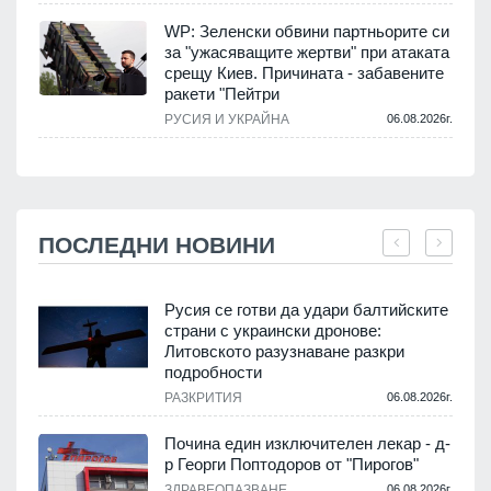
WP: Зеленски обвини партньорите си
за "ужасяващите жертви" при атаката
срещу Киев. Причината - забавените
ракети "Пейтри
РУСИЯ И УКРАЙНА
06.08.2026г.
ПОСЛЕДНИ НОВИНИ
Русия се готви да удари балтийските
страни с украински дронове:
Литовското разузнаване разкри
подробности
.
РАЗКРИТИЯ
06.08.2026г.
Почина един изключителен лекар - д-
р Георги Поптодоров от "Пирогов"
.
ЗДРАВЕОПАЗВАНЕ
06.08.2026г.