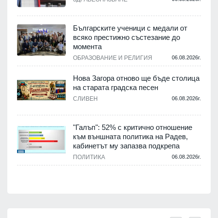
,
Българските ученици с медали от
о
всяко престижно състезание до
момента
.
ОБРАЗОВАНИЕ И РЕЛИГИЯ
06.08.2026г.
Нова Загора отново ще бъде столица
на старата градска песен
СЛИВЕН
06.08.2026г.
.
"Галъп": 52% с критично отношение
и
към външната политика на Радев,
а
кабинетът му запазва подкрепа
ПОЛИТИКА
06.08.2026г.
.