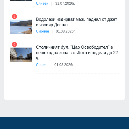
АЕЦ
Сливен
31.07.2026г.
5
Водолази издирват мъж, паднал от джет
11
в язовир Доспат
 няма
Смолян
01.08.2026г.
0 до
6
Столичният бул. "Цар Освободител" е
12
пешеходна зона в събота и неделя до 22
ч.
София
01.08.2026г.
я