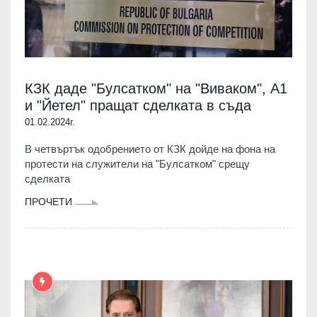
КЗК даде "Булсатком" на "Виваком", А1
и "Йетел" пращат сделката в съда
01.02.2024г.
В четвъртък одобрението от КЗК дойде на фона на
протести на служители на "Булсатком" срещу
сделката
ПРОЧЕТИ