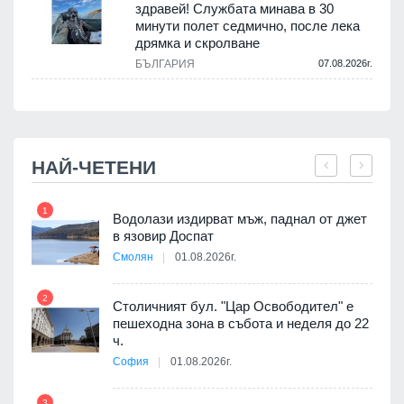
здравей! Службата минава в 30
минути полет седмично, после лека
дрямка и скролване
.
БЪЛГАРИЯ
07.08.2026г.
НАЙ-ЧЕТЕНИ
1
7
Водолази издирват мъж, паднал от джет
я
в язовир Доспат
Смолян
01.08.2026г.
2
8
Столичният бул. "Цар Освободител" е
 няма
пешеходна зона в събота и неделя до 22
0 до
ч.
София
01.08.2026г.
3
9