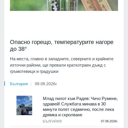
Опасно горещо, температурите нагоре
до 38°
На места, главно в западните, северните и крайните
източни райони, ще превали краткотраен дъжд с
гръмотевици и градушки
България
08.08.2026г.
Млад пилот към Радев: Чичо Румене,
здравей! Службата минава в 30
минути полет седмично, после лека
дрямка и скролване
БЪЛГАРИЯ
07.08.2026г.