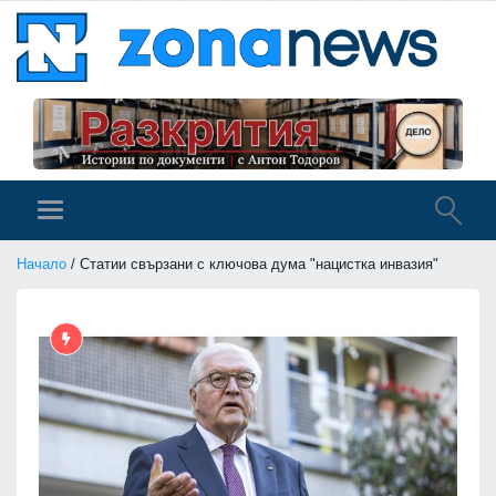
Начало
/ Статии свързани с ключова дума "нацистка инвазия"