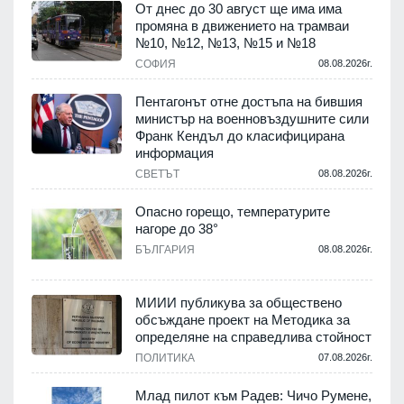
От днес до 30 август ще има има
промяна в движението на трамваи
т
№10, №12, №13, №15 и №18
.
СОФИЯ
08.08.2026г.
Пентагонът отне достъпа на бившия
министър на военновъздушните сили
Франк Кендъл до класифицирана
информация
.
СВЕТЪТ
08.08.2026г.
е
Опасно горещо, температурите
нагоре до 38°
БЪЛГАРИЯ
08.08.2026г.
.
МИИИ публикува за обществено
обсъждане проект на Методика за
-
определяне на справедлива стойност
ПОЛИТИКА
07.08.2026г.
.
Млад пилот към Радев: Чичо Румене,