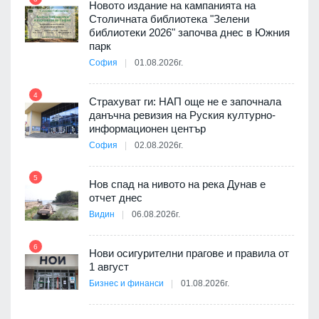
Новото издание на кампанията на
3D
Столичната библиотека "Зелени
а към
библиотеки 2026" започва днес в Южния
парк
София
01.08.2026г.
4
10
ията
Страхуват ги: НАП още не е започнала
та за
данъчна ревизия на Руския културно-
информационен център
София
02.08.2026г.
5
11
Нов спад на нивото на река Дунав е
отчет днес
Видин
06.08.2026г.
6
12
Нови осигурителни прагове и правила от
а -
1 август
Бизнес и финанси
01.08.2026г.