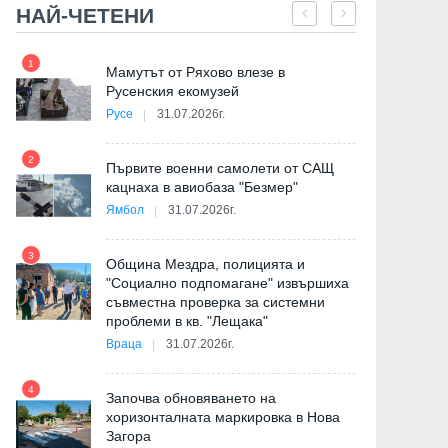
НАЙ-ЧЕТЕНИ
1
7
е
Мамутът от Ряхово влезе в
Русенския екомузей
Русе
31.07.2026г.
2
на
Първите военни самолети от САЩ
кацнаха в авиобаза "Безмер"
8
Ямбол
31.07.2026г.
3
Община Мездра, полицията и
"Социално подпомагане" извършиха
съвместна проверка за системни
9
проблеми в кв. "Лещака"
де
Враца
31.07.2026г.
4
Започва обновяването на
хоризонталната маркировка в Нова
Загора
10