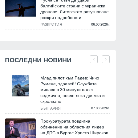
Русия се готви да удари
балтийските страни с украински
дронове: Литовското разузнаване
разкри подробности
РАЗКРИТИЯ
06.08.2026г.
ПОСЛЕДНИ НОВИНИ
Млад пилот към Радев: Чичо
Румене, здравей! Службата
минава в 30 минути полет
седмично, после лека дрямка и
скролване
БЪЛГАРИЯ
07.08.2026г.
Прокуратурата повдигна
обвинение на областния лидер
на ДПС в Бургас Христо Широков