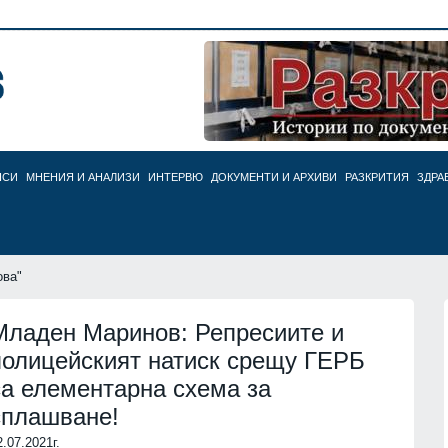
НСИ
МНЕНИЯ И АНАЛИЗИ
ИНТЕРВЮ
ДОКУМЕНТИ И АРХИВИ
РАЗКРИТИЯ
ЗДРА
ова"
Младен Маринов: Репресиите и
полицейският натиск срещу ГЕРБ
са елементарна схема за
сплашване!
2.07.2021г.