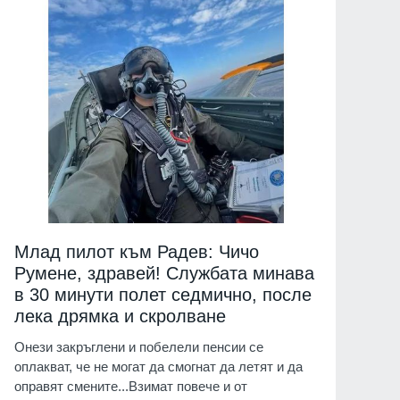
Млад пилот към Радев: Чичо
Румене, здравей! Службата минава
в 30 минути полет седмично, после
лека дрямка и скролване
Онези закръглени и побелели пенсии се
оплакват, че не могат да смогнат да летят и да
оправят смените...Взимат повече и от