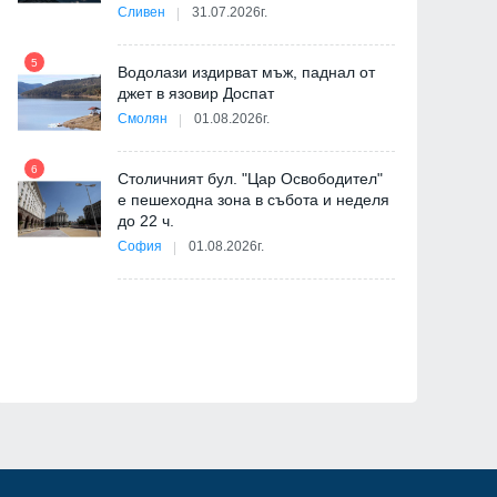
-
Сливен
31.07.2026г.
5
Водолази издирват мъж, паднал от
джет в язовир Доспат
11
Смолян
01.08.2026г.
6
Столичният бул. "Цар Освободител"
е пешеходна зона в събота и неделя
12
до 22 ч.
София
01.08.2026г.
ия