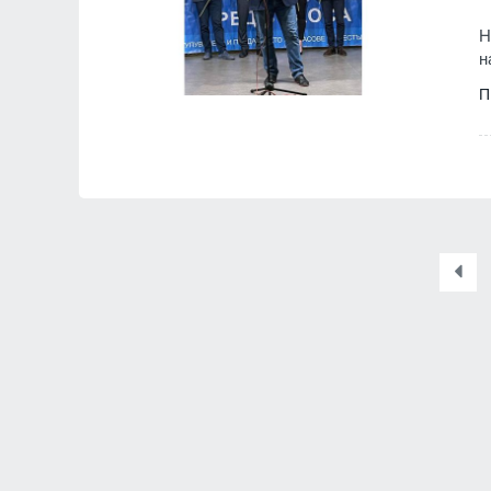
Н
н
П