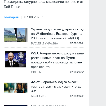
Президента сигурно, а са мързеливи повече и от
Бай Ганьо
България
07.08.2026г.
Украински дронове удариха склад
на Wildberries в Екатеринбург, на
2000 км от границата (ВИДЕО)
РУСИЯ И УКРАЙНА
07.08.2026г.
WSJ: Американското разузнаване
разкри новия план на Путин -
поредна война може да започне
през есента
СВЕТЪТ
07.08.2026г.
Жълт и оранжев код за високи
температури - максималните до
39°
БЪЛГАРИЯ
07.08.2026г.