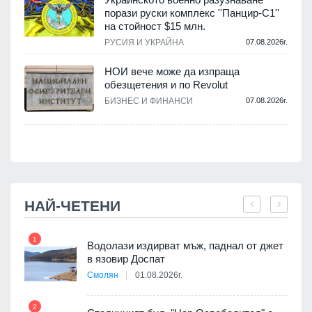
порази руски комплекс ''Панцир-С1''
на стойност $15 млн.
.
РУСИЯ И УКРАЙНА
07.08.2026г.
НОИ вече може да изпраща
обезщетения и по Revolut
.
БИЗНЕС И ФИНАНСИ
07.08.2026г.
НАЙ-ЧЕТЕНИ
1
7
 няма
Водолази издирват мъж, паднал от джет
0 до
в язовир Доспат
Смолян
01.08.2026г.
2
8