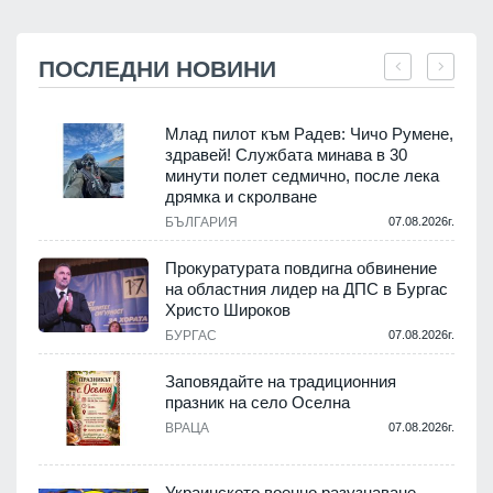
ПОСЛЕДНИ НОВИНИ
Млад пилот към Радев: Чичо Румене,
здравей! Службата минава в 30
минути полет седмично, после лека
дрямка и скролване
.
БЪЛГАРИЯ
07.08.2026г.
а
Прокуратурата повдигна обвинение
на областния лидер на ДПС в Бургас
.
Христо Широков
БУРГАС
07.08.2026г.
Заповядайте на традиционния
празник на село Оселна
.
ВРАЦА
07.08.2026г.
Украинското военно разузнаване