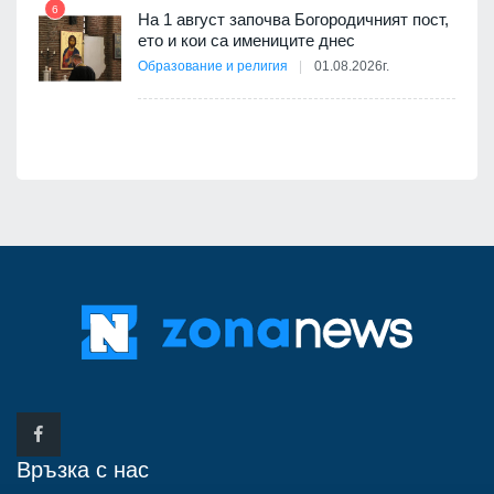
6
а -
На 1 август започва Богородичният пост,
12
ето и кои са имениците днес
Образование и религия
01.08.2026г.
Връзка с нас