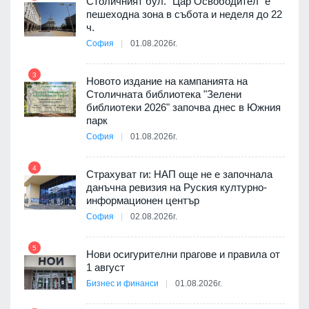
Столичният бул. "Цар Освободител" е
3D
пешеходна зона в събота и неделя до 22
а към
ч.
София
01.08.2026г.
3
9
Новото издание на кампанията на
ията
Столичната библиотека "Зелени
та за
библиотеки 2026" започва днес в Южния
парк
София
01.08.2026г.
4
10
бва
Страхуват ги: НАП още не е започнала
данъчна ревизия на Руския културно-
информационен център
София
02.08.2026г.
оито
5
11
7
Нови осигурителни прагове и правила от
1 август
Бизнес и финанси
01.08.2026г.