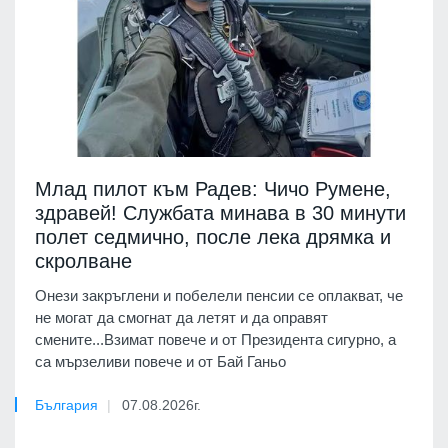
Млад пилот към Радев: Чичо Румене,
здравей! Службата минава в 30 минути
полет седмично, после лека дрямка и
скролване
Онези закръглени и побелели пенсии се оплакват, че
не могат да смогнат да летят и да оправят
смените...Взимат повече и от Президента сигурно, а
са мързеливи повече и от Бай Ганьо
България
07.08.2026г.