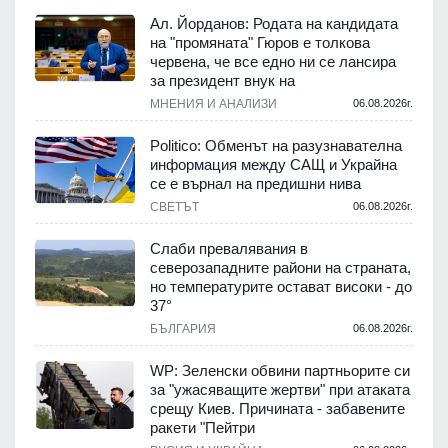
Ал. Йорданов: Родата на кандидата
на "промяната" Гюров е толкова
червена, че все едно ни се лансира
за президент внук на
МНЕНИЯ И АНАЛИЗИ
06.08.2026г.
Politico: Обменът на разузнавателна
информация между САЩ и Украйна
се е върнал на предишни нива
СВЕТЪТ
06.08.2026г.
Слаби превалявания в
северозападните райони на страната,
но температурите остават високи - до
37°
БЪЛГАРИЯ
06.08.2026г.
WP: Зеленски обвини партньорите си
за "ужасяващите жертви" при атаката
срещу Киев. Причината - забавените
ракети "Пейтри