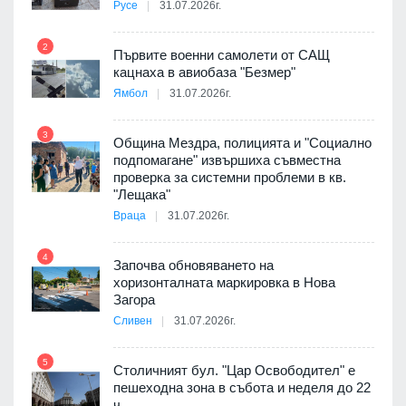
Русе
31.07.2026г.
2
Първите военни самолети от САЩ
кацнаха в авиобаза "Безмер"
8
Ямбол
31.07.2026г.
 в
3
Община Мездра, полицията и "Социално
подпомагане" извършиха съвместна
проверка за системни проблеми в кв.
9
ойно
"Лещака"
те
Враца
31.07.2026г.
4
Започва обновяването на
хоризонталната маркировка в Нова
10
оведе
Загора
АЕЦ
Сливен
31.07.2026г.
5
Столичният бул. "Цар Освободител" е
11
пешеходна зона в събота и неделя до 22
е
ч.