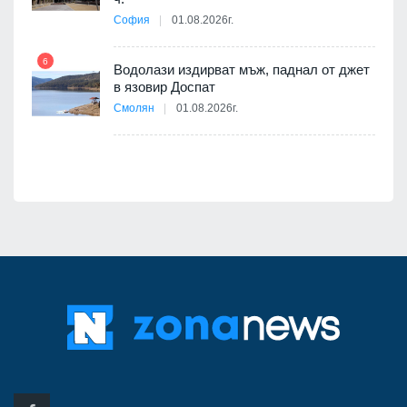
София
01.08.2026г.
6
12
Водолази издирват мъж, паднал от джет
в язовир Доспат
я
Смолян
01.08.2026г.