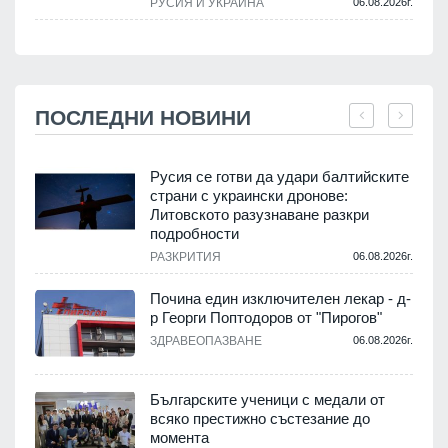
РУСИЯ И УКРАЙНА
06.08.2026г.
ПОСЛЕДНИ НОВИНИ
Русия се готви да удари балтийските
страни с украински дронове:
Литовското разузнаване разкри
подробности
.
РАЗКРИТИЯ
06.08.2026г.
Почина един изключителен лекар - д-
р Георги Поптодоров от "Пирогов"
.
ЗДРАВЕОПАЗВАНЕ
06.08.2026г.
,
Българските ученици с медали от
о
всяко престижно състезание до
момента