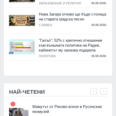
.
ОБРАЗОВАНИЕ И РЕЛИГИЯ
06.08.2026г.
Нова Загора отново ще бъде столица
на старата градска песен
СЛИВЕН
06.08.2026г.
.
"Галъп": 52% с критично отношение
и
към външната политика на Радев,
а
кабинетът му запазва подкрепа
ПОЛИТИКА
06.08.2026г.
.
НАЙ-ЧЕТЕНИ
1
7
Мамутът от Ряхово влезе в Русенския
екомузей