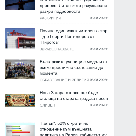
дронове: Литовското разузнаване
разкри подробности
РАЗКРИТИЯ
06.08.2026г.
Почина един изключителен лекар
- д-р Георги Поптодоров от
"Пирогов"
ЗДРАВЕОПАЗВАНЕ
06.08.2026г.
Българските ученици с медали от
всяко престижно състезание до
момента
ОБРАЗОВАНИЕ И РЕЛИГИЯ
06.08.2026г.
Нова Загора отново ще бъде
столица на старата градска песен
СЛИВЕН
06.08.2026г.
"Галъп": 52% с критично
отношение към външната
политика на Радев, кабинетът му