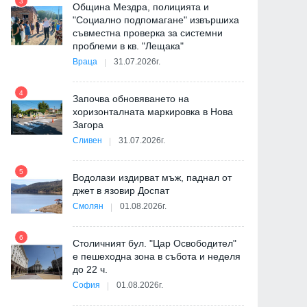
3
Община Мездра, полицията и
"Социално подпомагане" извършиха
съвместна проверка за системни
9
проблеми в кв. "Лещака"
Враца
31.07.2026г.
-
4
Започва обновяването на
хоризонталната маркировка в Нова
Загора
10
Сливен
31.07.2026г.
5
Водолази издирват мъж, паднал от
джет в язовир Доспат
11
Смолян
01.08.2026г.
6
а
Столичният бул. "Цар Освободител"
е пешеходна зона в събота и неделя
12
до 22 ч.
София
01.08.2026г.