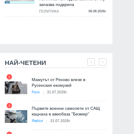
запазва подкрепа
ПОЛИТИКА
06.08.2026г.
НАЙ-ЧЕТЕНИ
1
7
на
Мамутът от Ряхово влезе в
Русенския екомузей
Русе
31.07.2026г.
2
Първите военни самолети от САЩ
кацнаха в авиобаза "Безмер"
8
Ямбол
31.07.2026г.
де