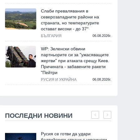
Слаби превалявания в
северозападните райони на
страната, но температурите
остават високи - до 37°
БЪЛГАРИЯ
06.08.2026г.
WP: Зеленски обвини
партньорите си за "ужасяващите
жертви" при атаката срещу Киев.
Причината - забавените ракети
"Пейтри
РУСИЯ И УКРАЙНА
06.08.2026г.
ПОСЛЕДНИ НОВИНИ
Русия се готви да удари
балтийските страни с украински