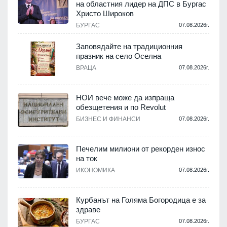
на областния лидер на ДПС в Бургас
Христо Широков
.
БУРГАС
07.08.2026г.
Заповядайте на традиционния
празник на село Оселна
ВРАЦА
07.08.2026г.
.
НОИ вече може да изпраща
обезщетения и по Revolut
БИЗНЕС И ФИНАНСИ
07.08.2026г.
.
Печелим милиони от рекорден износ
на ток
ИКОНОМИКА
07.08.2026г.
.
Курбанът на Голяма Богородица е за
здраве
БУРГАС
07.08.2026г.