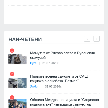
.
НАЙ-ЧЕТЕНИ
1
7
Мамутът от Ряхово влезе в Русенския
екомузей
Русе
31.07.2026г.
2
Първите военни самолети от САЩ
кацнаха в авиобаза "Безмер"
8
Ямбол
31.07.2026г.
 в
3
Община Мездра, полицията и "Социално
подпомагане" извършиха съвместна