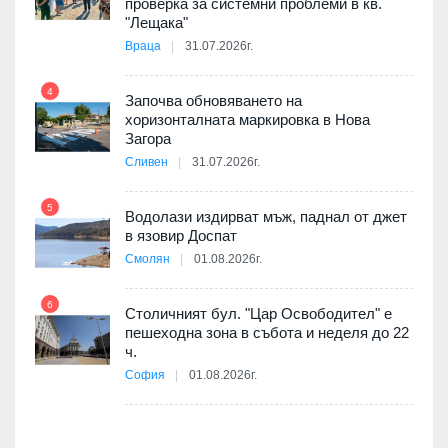
проверка за системни проблеми в кв.
9
ойно
"Лещака"
те
Враца
31.07.2026г.
4
Започва обновяването на
хоризонталната маркировка в Нова
10
оведе
Загора
АЕЦ
Сливен
31.07.2026г.
5
Водолази издирват мъж, паднал от джет
11
в язовир Доспат
 няма
Смолян
01.08.2026г.
0 до
6
Столичният бул. "Цар Освободител" е
12
пешеходна зона в събота и неделя до 22
ч.
София
01.08.2026г.
я