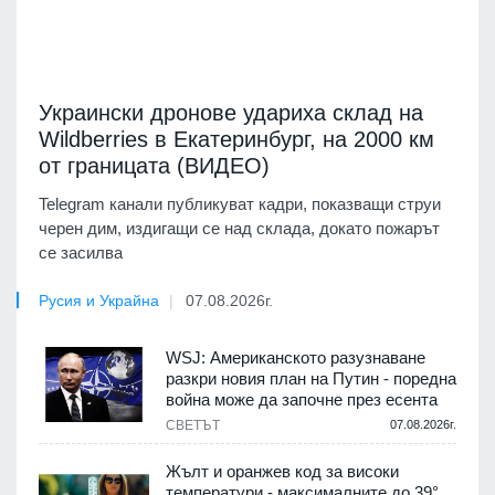
Украински дронове удариха склад на
Wildberries в Екатеринбург, на 2000 км
от границата (ВИДЕО)
Telegram канали публикуват кадри, показващи струи
черен дим, издигащи се над склада, докато пожарът
се засилва
Русия и Украйна
07.08.2026г.
WSJ: Американското разузнаване
разкри новия план на Путин - поредна
война може да започне през есента
СВЕТЪТ
07.08.2026г.
Жълт и оранжев код за високи
температури - максималните до 39°