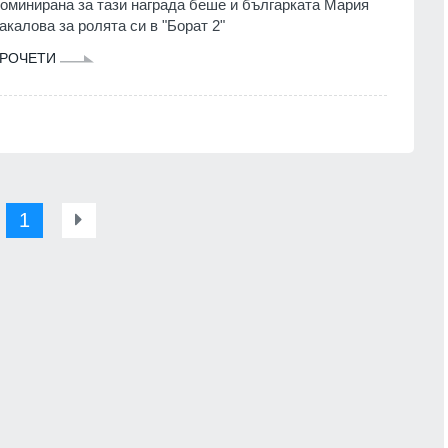
оминирана за тази награда беше и българката Мария
акалова за ролята си в "Борат 2"
РОЧЕТИ
1