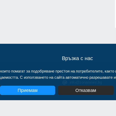
открили микрофон със SIM карта,
монтиран в разклонител
1.07.2026г.
Велико Търново
31.07.2026г.
Връзка с нас
 които помагат за подобряване престоя на потребителите, както 
Контакти
аемостта. С използването на сайта автоматично разрешавате из
info@zonanews.bg
Приемам
Отказвам
yright 2020, Информационна агенция Zonanews. Всички права зап