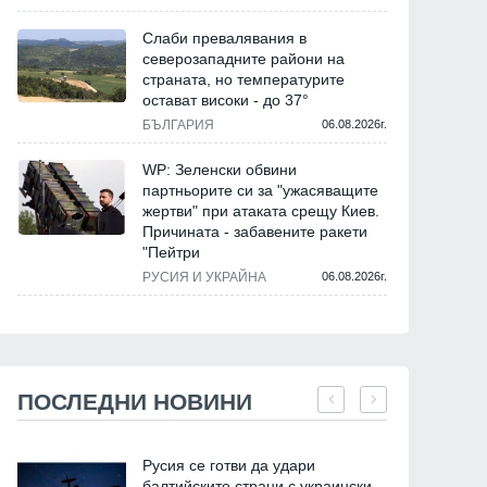
Слаби превалявания в
северозападните райони на
страната, но температурите
остават високи - до 37°
БЪЛГАРИЯ
06.08.2026г.
WP: Зеленски обвини
партньорите си за "ужасяващите
жертви" при атаката срещу Киев.
Причината - забавените ракети
"Пейтри
РУСИЯ И УКРАЙНА
06.08.2026г.
ПОСЛЕДНИ НОВИНИ
Русия се готви да удари
балтийските страни с украински