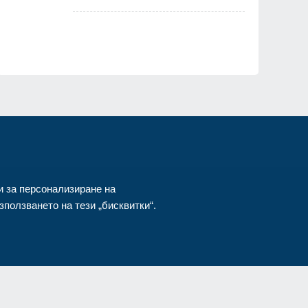
и за персонализиране на
ползването на тези „бисквитки“.
азени.