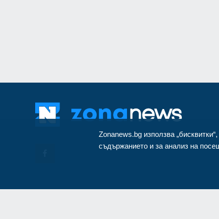
за Путин и Русия
Русия и Украйна
3
Zonanews.bg използва „бисквитки“,
съдържанието и за анализ на посещ
© Cop