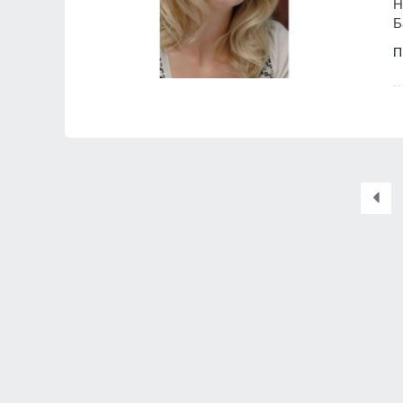
Н
Б
П