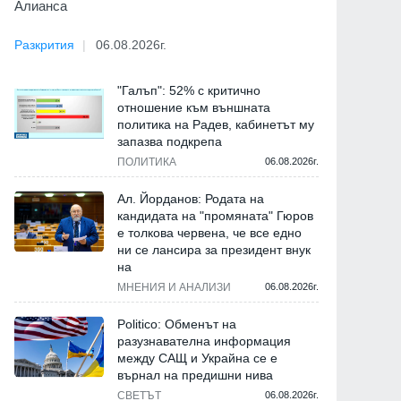
Алианса
Разкрития
06.08.2026г.
"Галъп": 52% с критично
отношение към външната
политика на Радев, кабинетът му
запазва подкрепа
ПОЛИТИКА
06.08.2026г.
Ал. Йорданов: Родата на
кандидата на "промяната" Гюров
е толкова червена, че все едно
ни се лансира за президент внук
на
МНЕНИЯ И АНАЛИЗИ
06.08.2026г.
Politico: Обменът на
разузнавателна информация
между САЩ и Украйна се е
върнал на предишни нива
СВЕТЪТ
06.08.2026г.