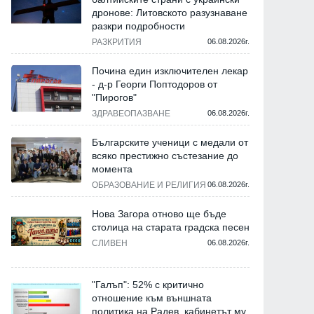
дронове: Литовското разузнаване
разкри подробности
РАЗКРИТИЯ
06.08.2026г.
Почина един изключителен лекар
- д-р Георги Поптодоров от
"Пирогов"
ЗДРАВЕОПАЗВАНЕ
06.08.2026г.
Българските ученици с медали от
всяко престижно състезание до
момента
ОБРАЗОВАНИЕ И РЕЛИГИЯ
06.08.2026г.
Нова Загора отново ще бъде
столица на старата градска песен
СЛИВЕН
06.08.2026г.
"Галъп": 52% с критично
отношение към външната
политика на Радев, кабинетът му