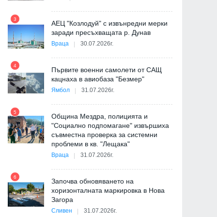
9
3
АЕЦ "Козлодуй" с извънредни мерки
заради пресъхващата р. Дунав
Враца
30.07.2026г.
4
Първите военни самолети от САЩ
10
кацнаха в авиобаза "Безмер"
Ямбол
31.07.2026г.
5
Община Мездра, полицията и
"Социално подпомагане" извършиха
съвместна проверка за системни
11
проблеми в кв. "Лещака"
на
Враца
31.07.2026г.
6
Започва обновяването на
хоризонталната маркировка в Нова
12
Загора
и
Сливен
31.07.2026г.