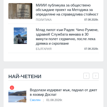
.
МИИИ публикува за обществено
обсъждане проект на Методика за
-
определяне на справедлива стойност
ПОЛИТИКА
07.08.2026г.
.
Млад пилот към Радев: Чичо Румене,
здравей! Службата минава в 30
минути полет седмично, после лека
дрямка и скролване
.
БЪЛГАРИЯ
07.08.2026г.
НАЙ-ЧЕТЕНИ
1
7
Водолази издирват мъж, паднал от джет
я
в язовир Доспат
Смолян
01.08.2026г.