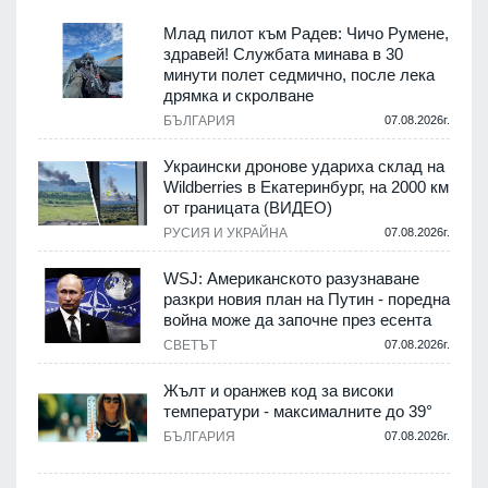
Млад пилот към Радев: Чичо Румене,
здравей! Службата минава в 30
минути полет седмично, после лека
дрямка и скролване
БЪЛГАРИЯ
07.08.2026г.
Украински дронове удариха склад на
Wildberries в Екатеринбург, на 2000 км
от границата (ВИДЕО)
РУСИЯ И УКРАЙНА
07.08.2026г.
WSJ: Американското разузнаване
разкри новия план на Путин - поредна
война може да започне през есента
СВЕТЪТ
07.08.2026г.
Жълт и оранжев код за високи
температури - максималните до 39°
БЪЛГАРИЯ
07.08.2026г.