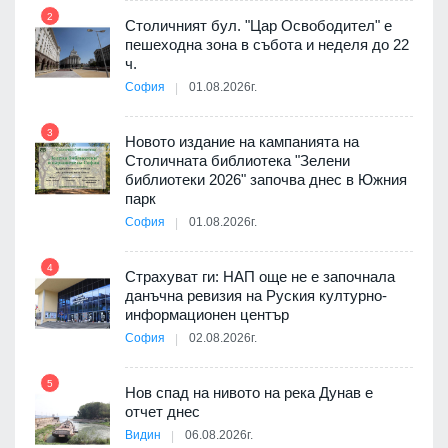
2
8
Столичният бул. "Цар Освободител" е
 няма
пешеходна зона в събота и неделя до 22
0 до
ч.
София
01.08.2026г.
3
9
Новото издание на кампанията на
3D
Столичната библиотека "Зелени
а към
библиотеки 2026" започва днес в Южния
парк
София
01.08.2026г.
10
4
ията
Страхуват ги: НАП още не е започнала
та за
данъчна ревизия на Руския културно-
информационен център
София
02.08.2026г.
5
11
Нов спад на нивото на река Дунав е
отчет днес
Видин
06.08.2026г.