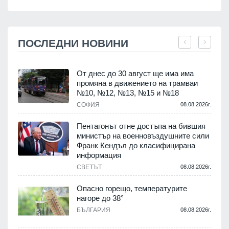
ПОСЛЕДНИ НОВИНИ
От днес до 30 август ще има има
промяна в движението на трамваи
т
№10, №12, №13, №15 и №18
.
СОФИЯ
08.08.2026г.
Пентагонът отне достъпа на бившия
министър на военновъздушните сили
Франк Кендъл до класифицирана
информация
.
СВЕТЪТ
08.08.2026г.
е
Опасно горещо, температурите
нагоре до 38°
БЪЛГАРИЯ
08.08.2026г.