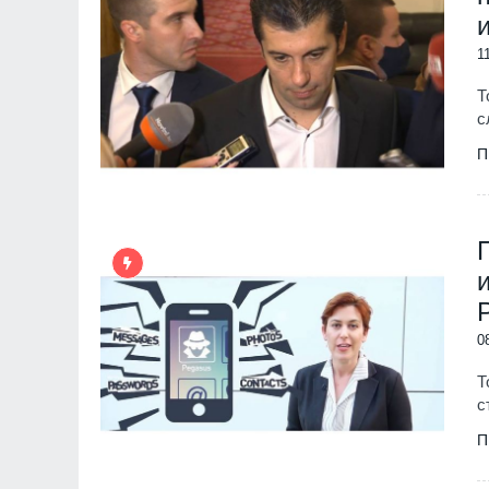
1
Т
с
П
0
Т
с
П