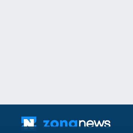
11
Общинският съвет 
одобри разкриване
служебни паркоме
Сливен
30.07.2026
12
The Times: Август 
превърне в най-"п
за Путин и Русия
Русия и Украйна
3