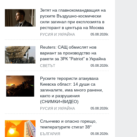
Зетят на главнокомандващия на
руските Въздушно-космически
сили загинал при експлозията в
ресторант в центъра на Москва
РУСИЯ И УКРАЙНА
05.08.2026г.
Reuters: САЩ обмислят нов
вариант за производство на
ракети за ЗРК "Patriot" в Украйна
СВЕТЪТ
05.08.2026г.
Руските терористи атакуваха
Киевска област: 14 души са
загиналите, има много ранени,
както и разрушения
(СНИМКИ+ВИДЕО)
РУСИЯ И УКРАЙНА
05.08.2026г.
Слънчево и опасно горещо,
температурите стигат 38°
БЪЛГАРИЯ
05.08.2026г.