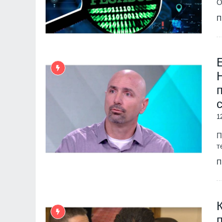
О
П
1
П
т
П