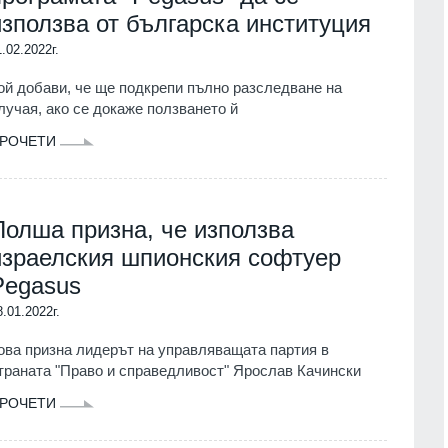
използва от българска институция
1.02.2022г.
ой добави, че ще подкрепи пълно разследване на
лучая, ако се докаже ползването й
РОЧЕТИ
Полша призна, че използва
израелския шпионския софтуер
Pegasus
8.01.2022г.
ова призна лидерът на управляващата партия в
траната "Право и справедливост" Ярослав Качински
РОЧЕТИ