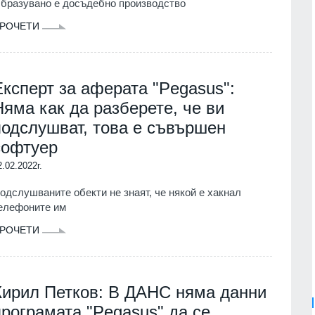
бразувано е досъдебно производство
РОЧЕТИ
Експерт за аферата "Pegasus":
Няма как да разберете, че ви
подслушват, това е съвършен
софтуер
2.02.2022г.
одслушваните обекти не знаят, че някой е хакнал
елефоните им
РОЧЕТИ
Кирил Петков: В ДАНС няма данни
програмата "Pegasus" да се