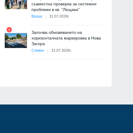
съвместна проверка за системни
11
проблеми в кв. "Лещака"
на
Враца
31.07.2026г.
6
Започва обновяването на
хоризонталната маркировка в Нова
12
Загора
и
Сливен
31.07.2026г.