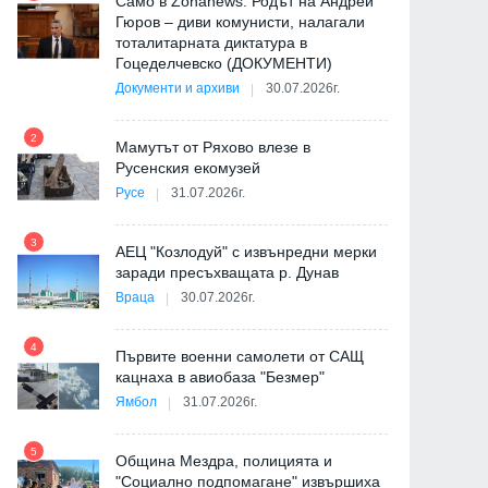
Само в Zonanews: Родът на Андрей
Гюров – диви комунисти, налагали
тоталитарната диктатура в
Гоцеделчевско (ДОКУМЕНТИ)
Документи и архиви
30.07.2026г.
8
2
Мамутът от Ряхово влезе в
Русенския екомузей
Русе
31.07.2026г.
9
3
АЕЦ "Козлодуй" с извънредни мерки
заради пресъхващата р. Дунав
Враца
30.07.2026г.
4
Първите военни самолети от САЩ
10
кацнаха в авиобаза "Безмер"
Ямбол
31.07.2026г.
5
Община Мездра, полицията и
"Социално подпомагане" извършиха