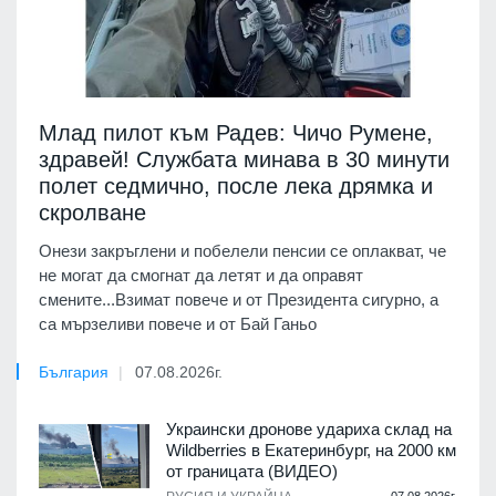
Млад пилот към Радев: Чичо Румене,
здравей! Службата минава в 30 минути
полет седмично, после лека дрямка и
скролване
Онези закръглени и побелели пенсии се оплакват, че
не могат да смогнат да летят и да оправят
смените...Взимат повече и от Президента сигурно, а
са мързеливи повече и от Бай Ганьо
България
07.08.2026г.
Украински дронове удариха склад на
Wildberries в Екатеринбург, на 2000 км
от границата (ВИДЕО)
07.08.2026г.