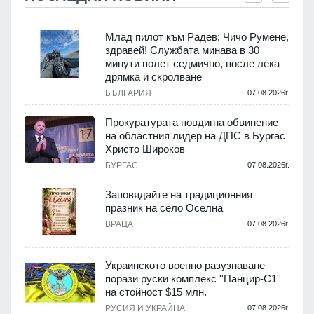
Млад пилот към Радев: Чичо Румене,
здравей! Службата минава в 30
минути полет седмично, после лека
дрямка и скролване
.
БЪЛГАРИЯ
07.08.2026г.
а
Прокуратурата повдигна обвинение
на областния лидер на ДПС в Бургас
.
Христо Широков
БУРГАС
07.08.2026г.
Заповядайте на традиционния
празник на село Оселна
.
ВРАЦА
07.08.2026г.
Украинското военно разузнаване
порази руски комплекс ''Панцир-С1''
на стойност $15 млн.
.
РУСИЯ И УКРАЙНА
07.08.2026г.