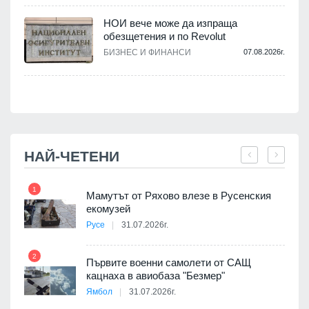
НОИ вече може да изпраща
обезщетения и по Revolut
.
БИЗНЕС И ФИНАНСИ
07.08.2026г.
НАЙ-ЧЕТЕНИ
1
7
Мамутът от Ряхово влезе в Русенския
екомузей
Русе
31.07.2026г.
2
Първите военни самолети от САЩ
кацнаха в авиобаза "Безмер"
8
Ямбол
31.07.2026г.