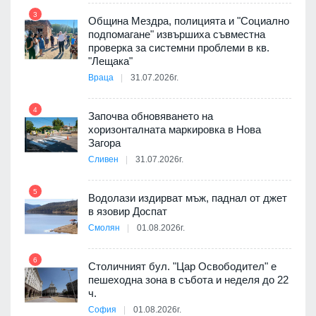
3
Община Мездра, полицията и "Социално
подпомагане" извършиха съвместна
проверка за системни проблеми в кв.
9
"Лещака"
 в
Враца
31.07.2026г.
4
Започва обновяването на
ойно
хоризонталната маркировка в Нова
10
те
Загора
Сливен
31.07.2026г.
5
Водолази издирват мъж, паднал от джет
11
оведе
в язовир Доспат
АЕЦ
Смолян
01.08.2026г.
6
Столичният бул. "Цар Освободител" е
12
пешеходна зона в събота и неделя до 22
 няма
ч.
0 до
София
01.08.2026г.