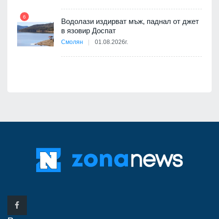
6
12
Водолази издирват мъж, паднал от джет
в язовир Доспат
я
Смолян
01.08.2026г.