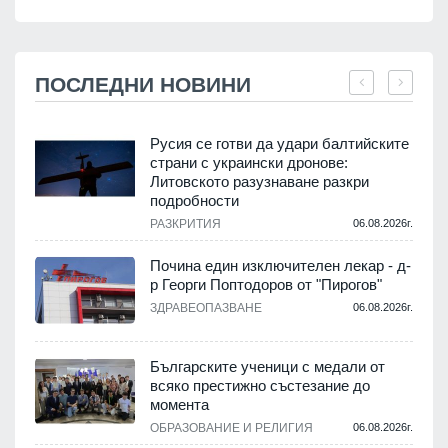
ПОСЛЕДНИ НОВИНИ
Русия се готви да удари балтийските
страни с украински дронове:
Литовското разузнаване разкри
подробности
.
РАЗКРИТИЯ
06.08.2026г.
Почина един изключителен лекар - д-
р Георги Поптодоров от "Пирогов"
.
ЗДРАВЕОПАЗВАНЕ
06.08.2026г.
,
Българските ученици с медали от
о
всяко престижно състезание до
момента
.
ОБРАЗОВАНИЕ И РЕЛИГИЯ
06.08.2026г.