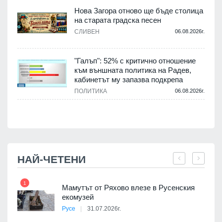
Нова Загора отново ще бъде столица
на старата градска песен
СЛИВЕН
06.08.2026г.
.
"Галъп": 52% с критично отношение
и
към външната политика на Радев,
а
кабинетът му запазва подкрепа
ПОЛИТИКА
06.08.2026г.
.
НАЙ-ЧЕТЕНИ
1
7
Мамутът от Ряхово влезе в Русенския
екомузей
Русе
31.07.2026г.