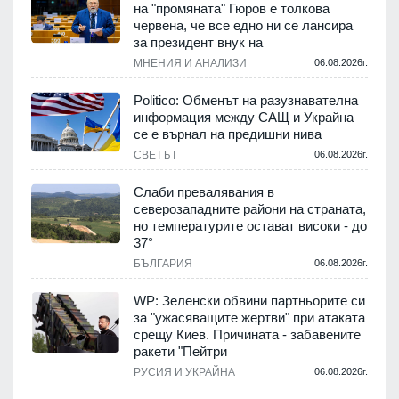
на "промяната" Гюров е толкова
червена, че все едно ни се лансира
за президент внук на
МНЕНИЯ И АНАЛИЗИ
06.08.2026г.
Politico: Обменът на разузнавателна
информация между САЩ и Украйна
се е върнал на предишни нива
СВЕТЪТ
06.08.2026г.
Слаби превалявания в
северозападните райони на страната,
но температурите остават високи - до
37°
БЪЛГАРИЯ
06.08.2026г.
WP: Зеленски обвини партньорите си
за "ужасяващите жертви" при атаката
срещу Киев. Причината - забавените
ракети "Пейтри
РУСИЯ И УКРАЙНА
06.08.2026г.