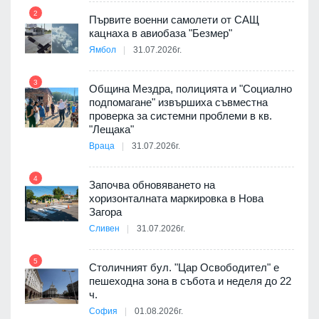
2
Първите военни самолети от САЩ
кацнаха в авиобаза "Безмер"
8
Ямбол
31.07.2026г.
 в
3
Община Мездра, полицията и "Социално
подпомагане" извършиха съвместна
проверка за системни проблеми в кв.
9
ойно
"Лещака"
те
Враца
31.07.2026г.
4
Започва обновяването на
хоризонталната маркировка в Нова
10
оведе
Загора
АЕЦ
Сливен
31.07.2026г.
5
Столичният бул. "Цар Освободител" е
11
пешеходна зона в събота и неделя до 22
е
ч.
София
01.08.2026г.