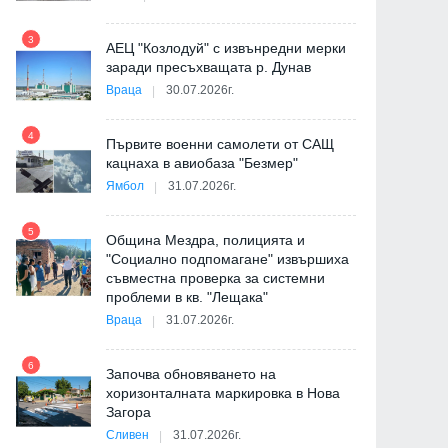
9
3
АЕЦ "Козлодуй" с извънредни мерки
заради пресъхващата р. Дунав
Враца
30.07.2026г.
4
Първите военни самолети от САЩ
10
кацнаха в авиобаза "Безмер"
Ямбол
31.07.2026г.
5
Община Мездра, полицията и
"Социално подпомагане" извършиха
съвместна проверка за системни
11
проблеми в кв. "Лещака"
на
Враца
31.07.2026г.
6
Започва обновяването на
хоризонталната маркировка в Нова
12
Загора
и
Сливен
31.07.2026г.