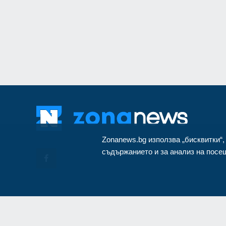
за Путин и Русия
Русия и Украйна
3
Zonanews.bg използва „бисквитки“,
съдържанието и за анализ на посещ
© Cop