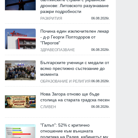
дронове: Литовското разузнаване
разкри подробности
РАЗКРИТИЯ
06.08.2026г.
Почина един изключителен лекар
- д-р Георги Поптодоров от
"Пирогов"
ЗДРАВЕОПАЗВАНЕ
06.08.2026г.
Българските ученици с медали от
всяко престижно състезание до
момента
ОБРАЗОВАНИЕ И РЕЛИГИЯ
06.08.2026г.
Нова Загора отново ще бъде
столица на старата градска песен
СЛИВЕН
06.08.2026г.
"Галъп": 52% с критично
отношение към външната
политика на Радев, кабинетът му