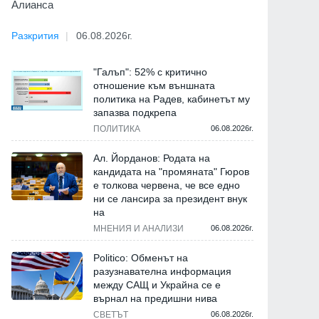
Алианса
Разкрития
06.08.2026г.
"Галъп": 52% с критично
отношение към външната
политика на Радев, кабинетът му
запазва подкрепа
ПОЛИТИКА
06.08.2026г.
Ал. Йорданов: Родата на
кандидата на "промяната" Гюров
е толкова червена, че все едно
ни се лансира за президент внук
на
МНЕНИЯ И АНАЛИЗИ
06.08.2026г.
Politico: Обменът на
разузнавателна информация
между САЩ и Украйна се е
върнал на предишни нива
СВЕТЪТ
06.08.2026г.