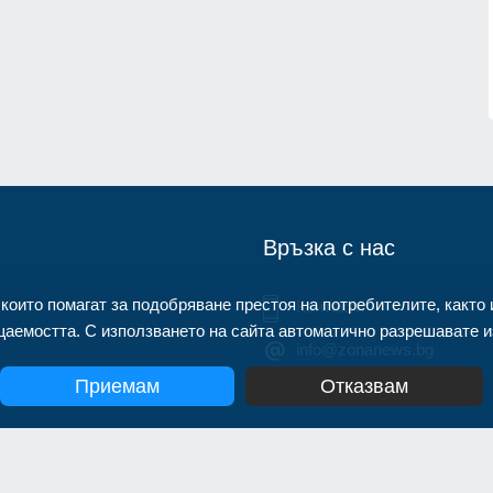
открили микрофон със SIM карта,
монтиран в разклонител
1.07.2026г.
Велико Търново
31.07.2026г.
Връзка с нас
 които помагат за подобряване престоя на потребителите, както 
Контакти
аемостта. С използването на сайта автоматично разрешавате из
info@zonanews.bg
Приемам
Отказвам
yright 2020, Информационна агенция Zonanews. Всички права зап