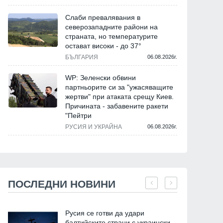
Слаби превалявания в
северозападните райони на
страната, но температурите
остават високи - до 37°
БЪЛГАРИЯ
06.08.2026г.
WP: Зеленски обвини
партньорите си за "ужасяващите
жертви" при атаката срещу Киев.
Причината - забавените ракети
"Пейтри
РУСИЯ И УКРАЙНА
06.08.2026г.
ПОСЛЕДНИ НОВИНИ
Русия се готви да удари
балтийските страни с украински