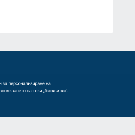
и за персонализиране на
ползването на тези „бисквитки“.
азени.