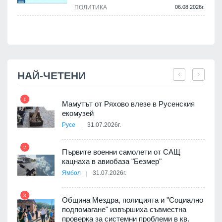
ПОЛИТИКА
06.08.2026г.
.
НАЙ-ЧЕТЕНИ
1
7
Мамутът от Ряхово влезе в Русенския
екомузей
Русе
31.07.2026г.
2
Първите военни самолети от САЩ
кацнаха в авиобаза "Безмер"
8
Ямбол
31.07.2026г.
 в
3
Община Мездра, полицията и "Социално
подпомагане" извършиха съвместна
проверка за системни проблеми в кв.