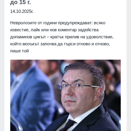
до 15 г.
14.10.2025г.
Невролозите от години предупреждават: всяко
известие, лайк или нов коментар задейства
допаминов цикъл – кратък прилив на удоволствие,
който мозъкът започва да търси отново и отново,
пише той