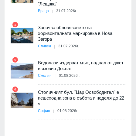
9
ойно
"Лещака"
те
Враца
31.07.2026г.
4
Започва обновяването на
хоризонталната маркировка в Нова
10
оведе
Загора
АЕЦ
Сливен
31.07.2026г.
5
Водолази издирват мъж, паднал от джет
11
в язовир Доспат
Смолян
01.08.2026г.
я
6
Столичният бул. "Цар Освободител" е
12
пешеходна зона в събота и неделя до 22
ч.
е
София
01.08.2026г.