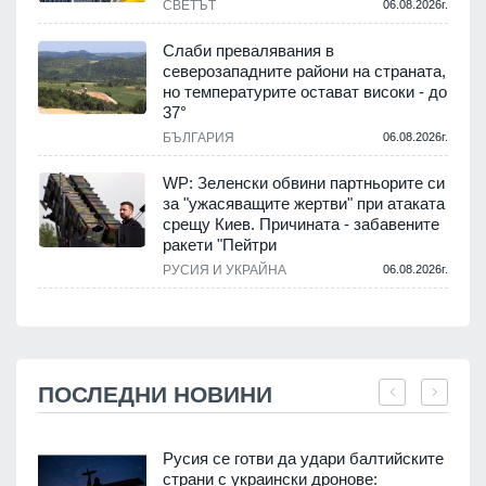
СВЕТЪТ
06.08.2026г.
Слаби превалявания в
северозападните райони на страната,
но температурите остават високи - до
37°
БЪЛГАРИЯ
06.08.2026г.
WP: Зеленски обвини партньорите си
за "ужасяващите жертви" при атаката
срещу Киев. Причината - забавените
ракети "Пейтри
РУСИЯ И УКРАЙНА
06.08.2026г.
ПОСЛЕДНИ НОВИНИ
Русия се готви да удари балтийските
страни с украински дронове: