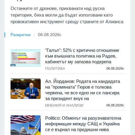
Останките от дронове, прихванати над руска
територия, биха могли да бъдат използвани като
провокативен инструмент срещу страните от Алианса
Разкрития
06.08.2026г.
"Галъп": 52% с критично отношение
към външната политика на Радев,
кабинетът му запазва подкрепа
ПОЛИТИКА
06.08.2026г.
Ал. Йорданов: Родата на кандидата
на "промяната" Гюров е толкова
червена, че все едно ни се лансира
за президент внук на
МНЕНИЯ И АНАЛИЗИ
06.08.2026г.
Politico: Обменът на разузнавателна
информация между САЩ и Украйна
се е върнал на предишни нива