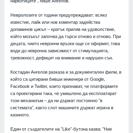
наркотиците", пише Ангелов.
Невролозите от години предупреждават: всяко
известие, лайк или нов коментар задейства
допаминов цикъл – кратък прилив на удоволствие,
който мозъкът започва да търси отново и отново. При
децата, чиито невронни връзки още се оформят, това
води до невронна зависимост от стимулацията,
тревожност, дефицит на внимание и нарушен сън.
Костадин Ангелов разказа и за документален филм, в
който са цитирани бивши инженери от Google,
Facebook и Twitter, които признават, че платформите
са проектирани така, че умишлено да експлоатират
този механизъм – да ни държат постоянно "в
системата", както слот машините държат играча в
казиното.
Един от създателите на "Like"-бутона казва: "Ние