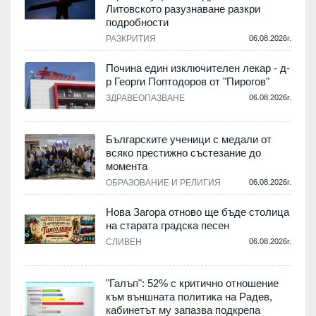
Литовското разузнаване разкри
подробности
.
РАЗКРИТИЯ
06.08.2026г.
Почина един изключителен лекар - д-
р Георги Поптодоров от "Пирогов"
.
ЗДРАВЕОПАЗВАНЕ
06.08.2026г.
,
Българските ученици с медали от
о
всяко престижно състезание до
момента
.
ОБРАЗОВАНИЕ И РЕЛИГИЯ
06.08.2026г.
Нова Загора отново ще бъде столица
на старата градска песен
СЛИВЕН
06.08.2026г.
.
"Галъп": 52% с критично отношение
и
към външната политика на Радев,
а
кабинетът му запазва подкрепа