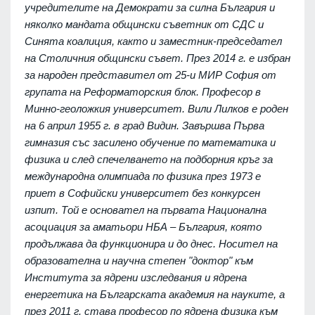
учредителите на Демократи за силна България и
няколко мандата общински съветник от СДС и
Синята коалиция, както и заместник-председател
на Столичния общински съвет. През 2014 г. е избран
за народен представител от 25-и МИР София от
групата на Реформаторския блок. Професор в
Минно-геоложкия университет. Вили Лилков е роден
на 6 април 1955 г. в град Видин. Завършва Първа
гимназия със засилено обучение по математика и
физика и след спечелването на подборния кръг за
международна олимпиада по физика през 1973 е
приет в Софийски университет без конкурсен
изпит. Той е основател на първата Национална
асоциация за аматьори НБА – България, която
продължава да функционира и до днес. Носител на
образователна и научна степен "доктор" към
Института за ядрени изследвания и ядрена
енергетика на Българската академия на науките, а
през 2011 г. става професор по ядрена физика към