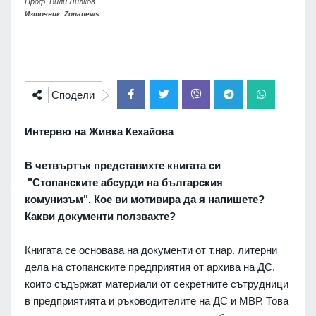
Проф. Вили Лилков
Източник: Zonanews
Сподели
Интервю на Живка Кехайова
В четвъртък представихте книгата си
"Стопанските абсурди на българския
комунизъм". Кое ви мотивира да я напишете?
Какви документи ползвахте?
Книгата се основава на документи от т.нар. литерни
дела на стопанските предприятия от архива на ДС,
които съдържат материали от секретните сътрудници
в предприятията и ръководителите на ДС и МВР. Това