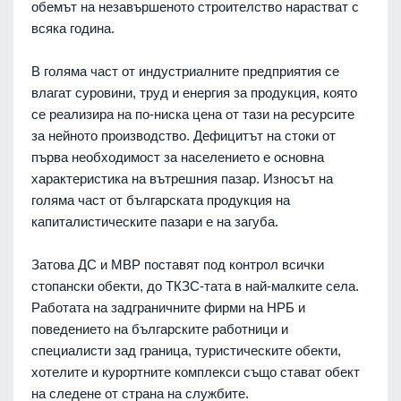
обемът на незавършеното строителство нарастват с
всяка година.
В голяма част от индустриалните предприятия се
влагат суровини, труд и енергия за продукция, която
се реализира на по-ниска цена от тази на ресурсите
за нейното производство. Дефицитът на стоки от
първа необходимост за населението е основна
характеристика на вътрешния пазар. Износът на
голяма част от българската продукция на
капиталистическите пазари е на загуба.
Затова ДС и МВР поставят под контрол всички
стопански обекти, до ТКЗС-тата в най-малките села.
Работата на задграничните фирми на НРБ и
поведението на българските работници и
специалисти зад граница, туристическите обекти,
хотелите и курортните комплекси също стават обект
на следене от страна на службите.