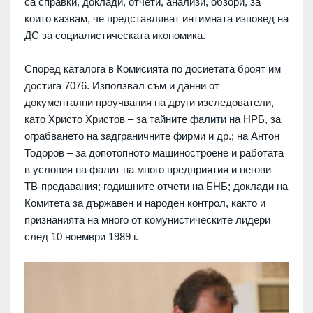
са справки, доклади, отчети, анализи, обзори, за
които казвам, че представляват интимната изповед на
ДС за социалистическата икономика.
Според каталога в Комисията по досиетата броят им
достига 7076. Използвал съм и данни от
документални проучвания на други изследователи,
като Христо Христов – за тайните фалити на НРБ, за
ограбването на задграничните фирми и др.; на Антон
Тодоров – за допотопното машиностроене и работата
в условия на фалит на много предприятия и негови
ТВ-предавания; годишните отчети на БНБ; доклади на
Комитета за държавен и народен контрол, както и
признанията на много от комунистическите лидери
след 10 ноември 1989 г.