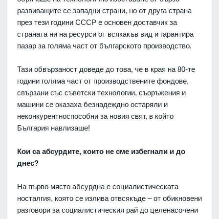
развиващите се западни страни, но от друга страна
през тези години СССР е основен доставчик за
страната ни на ресурси от всякакъв вид и гарантира
пазар за голяма част от българското производство.
Тази обвързаност доведе до това, че в края на 80-те
години голяма част от производствените фондове,
свързани със съветски технологии, съоръжения и
машини се оказаха безнадеждно остаряли и
неконкурентноспособни за новия свят, в който
България навлизаше!
Кои са абсурдите, които не сме избегнали и до
днес?
На първо място абсурдна е социалистическата
носталгия, която се излива отвсякъде – от обикновени
разговори за социалистическия рай до целенасочени