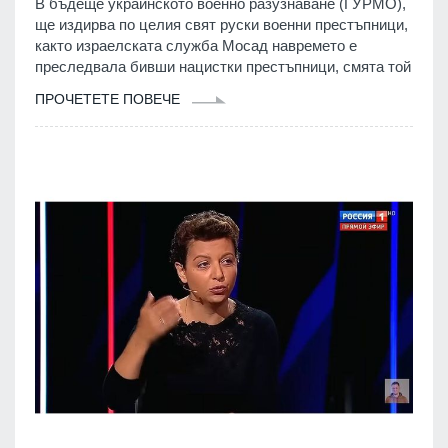
В бъдеще украинското военно разузнаване (ГУРМО),
ще издирва по целия свят руски военни престъпници,
както израелската служба Мосад навремето е
преследвала бивши нацистки престъпници, смята той
ПРОЧЕТЕТЕ ПОВЕЧЕ