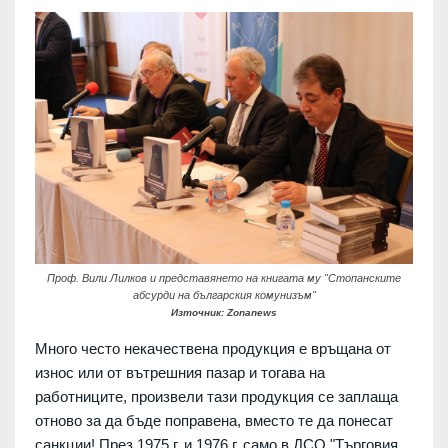
Проф. Вили Лилков и представянето на книгата му "Стопанските
абсурди на българския комунизъм"
Източник: Zonanews
Много често некачествена продукция е връщана от
износ или от вътрешния пазар и тогава на
работниците, произвели тази продукция се заплаща
отново за да бъде поправена, вместо те да понесат
санкции! През 1975 г. и 1976 г. само в ДСО "Търговия