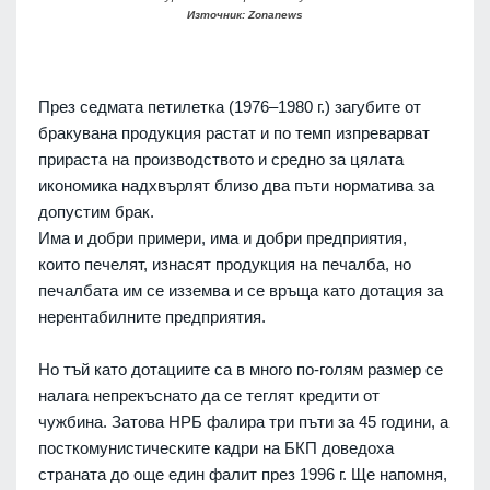
Източник: Zonanews
През седмата петилетка (1976–1980 г.) загубите от
бракувана продукция растат и по темп изпреварват
прираста на производството и средно за цялата
икономика надхвърлят близо два пъти норматива за
допустим брак.
Има и добри примери, има и добри предприятия,
които печелят, изнасят продукция на печалба, но
печалбата им се изземва и се връща като дотация за
нерентабилните предприятия.
Но тъй като дотациите са в много по-голям размер се
налага непрекъснато да се теглят кредити от
чужбина. Затова НРБ фалира три пъти за 45 години, а
посткомунистическите кадри на БКП доведоха
страната до още един фалит през 1996 г. Ще напомня,