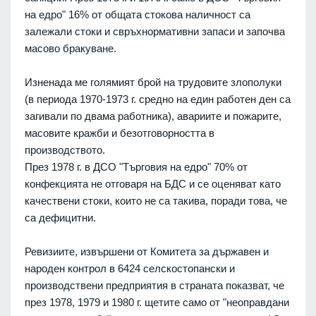
на едро" 16% от общата стокова наличност са
залежали стоки и свръхнормативни запаси и започва
масово бракуване.
Изненада ме голямият брой на трудовите злополуки
(в периода 1970-1973 г. средно на един работен ден са
загивали по двама работника), авариите и пожарите,
масовите кражби и безотговорността в
производството.
През 1978 г. в ДСО "Търговия на едро" 70% от
конфекцията не отговаря на БДС и се оценяват като
качествени стоки, които не са такива, поради това, че
са дефицитни.
Ревизиите, извършени от Комитета за държавен и
народен контрол в 6424 селскостопански и
производствени предприятия в страната показват, че
през 1978, 1979 и 1980 г. щетите само от "неоправдани