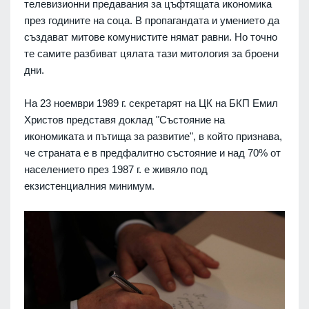
телевизионни предавания за цъфтящата икономика
през годините на соца. В пропагандата и умението да
създават митове комунистите нямат равни. Но точно
те самите разбиват цялата тази митология за броени
дни.
На 23 ноември 1989 г. секретарят на ЦК на БКП Емил
Христов представя доклад "Състояние на
икономиката и пътища за развитие", в който признава,
че страната е в предфалитно състояние и над 70% от
населението през 1987 г. е живяло под
екзистенциалния минимум.