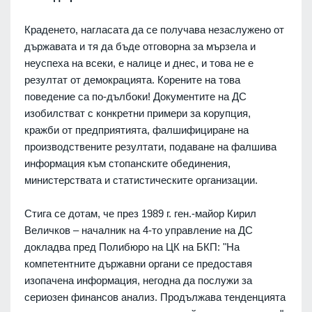
Краденето, нагласата да се получава незаслужено от
държавата и тя да бъде отговорна за мързела и
неуспеха на всеки, е налице и днес, и това не е
резултат от демокрацията. Корените на това
поведение са по-дълбоки! Документите на ДС
изобилстват с конкретни примери за корупция,
кражби от предприятията, фалшифициране на
производствените резултати, подаване на фалшива
информация към стопанските обединения,
министерствата и статистическите организации.
Стига се дотам, че през 1989 г. ген.-майор Кирил
Величков – началник на 4-то управление на ДС
докладва пред Полибюро на ЦК на БКП: "На
компетентните държавни органи се предоставя
изопачена информация, негодна да послужи за
сериозен финансов анализ. Продължава тенденцията