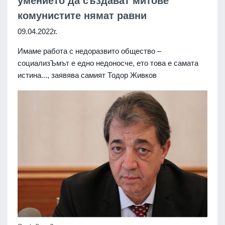
умението да създават митове
комунистите нямат равни
09.04.2022г.
Имаме работа с недоразвито общество –
социализЪмът е едно недоносче, ето това е самата
истина..., заявява самият Тодор Живков