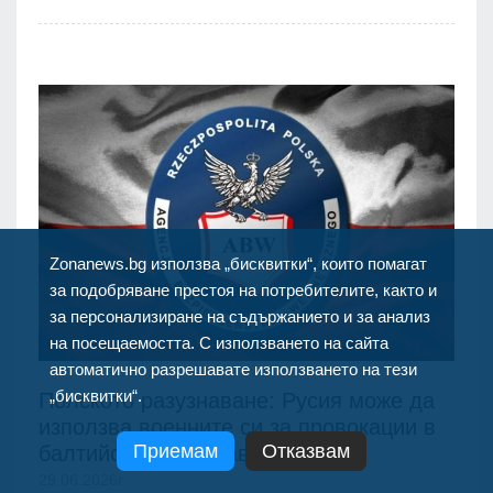
Zonanews.bg използва „бисквитки“, които помагат
за подобряване престоя на потребителите, както и
за персонализиране на съдържанието и за анализ
на посещаемостта. С използването на сайта
автоматично разрешавате използването на тези
„бисквитки“.
Полското разузнаване: Русия може да
използва военните си за провокации в
Приемам
Отказвам
балтийските държави
29.06.2026г.