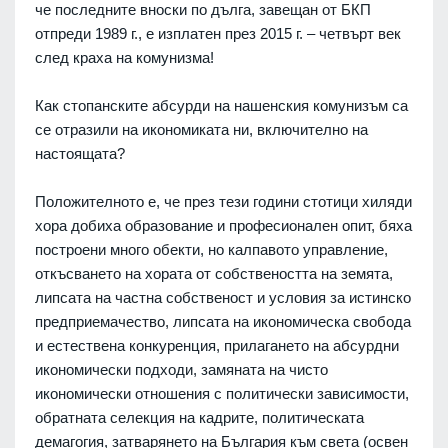
че последните вноски по дълга, завещан от БКП
отпреди 1989 г., е изплатен през 2015 г. – четвърт век
след краха на комунизма!
Как стопанските абсурди на нашенския комунизъм са
се отразили на икономиката ни, включително на
настоящата?
Положителното е, че през тези години стотици хиляди
хора добиха образование и професионален опит, бяха
построени много обекти, но калпавото управление,
откъсването на хората от собствеността на земята,
липсата на частна собственост и условия за истинско
предприемачество, липсата на икономическа свобода
и естествена конкуренция, прилагането на абсурдни
икономически подходи, замяната на чисто
икономически отношения с политически зависимости,
обратната селекция на кадрите, политическата
демагогия, затварянето на България към света (освен