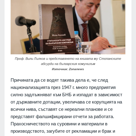
Проф. Вили Лилков и представянето на книгата му Стопанските
абсурди на българския комунизъм
Източник: Zonanews
Причината да се водят такива дела е, че след
национализацията през 1947 г. много предприятия
силно задлъжняват към БНБ и изпадат в зависимост
от държавните дотации, увеличава се корупцията на
всички нива, съставят се нереални планове и се
представят фалшифицирани отчети за работата.
Прахосничеството на суровини и материали в
производството, загубите от рекламации и брак и