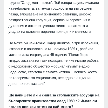
години "След мен – потоп". Той говори за увеличаване
на инфлацията, за тежки трудности на вътрешния
пазар, влошаване на жизненото равнище, широко
разпространена корупция, сериозни поражения в
духовния и интелектуалния живот на нацията и
упадък на основни морални принципи и ценности.
Но може би най-точно Тодор Живков, в три изречения,
изказани в началото на м. ноември 1989 г., разбива
митологията изграждана 45 години: "Политбюро
твърдо застана на тази позиция, че ние имаме работа
с недоразвито общество – социализъмът е едно
недоносче, ето това е самата истина... Всичко, което
ви говорихме за социализма, все едно, че църния
дявол ви го е казвал!"
Ще напишете ли и книга за стопанските абсурди на
българските правителства след 1989 г.? Имате ли
поглед при кои от тях са най-много?