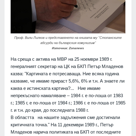
Проф. Вили Лилков и представянето на книгата му "Стопанските
абсурди на българския комунизъм"
Източник: Zonanews
На среща с актива на МВР на 25 ноември 1989 г.
генералният секретар на ЦК на БКП Петър Младенов
казва: "Картината е потресаваща. Ние всяка година
казваме, че имаме прираст 5,6%, 6% и т.н. А знаете ли
каква е истинската картина?... Ние имаме
непрекъснато намаляване – 1984 г. е по-лоша от 1983
г.; 1985 г, е по-лоша от 1984 г.; 1986 г. е по-лоша от 1985
г. и т.н. до края, до последната 1988 г.
В областта на нашите задължения сме достигнали
критичната точка." На 11 декември 1989 г., Петър
Младенов нарича политиката на БКП от последните