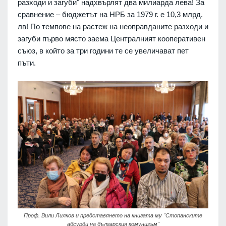
разходи и загуби" надхвърлят два милиарда лева! За
сравнение – бюджетът на НРБ за 1979 г. е 10,3 млрд.
лв! По темпове на растеж на неоправданите разходи и
загуби първо място заема Централният кооперативен
съюз, в който за три години те се увеличават пет
пъти.
Проф. Вили Лилков и представянето на книгата му "Стопанските
абсурди на българския комунизъм"