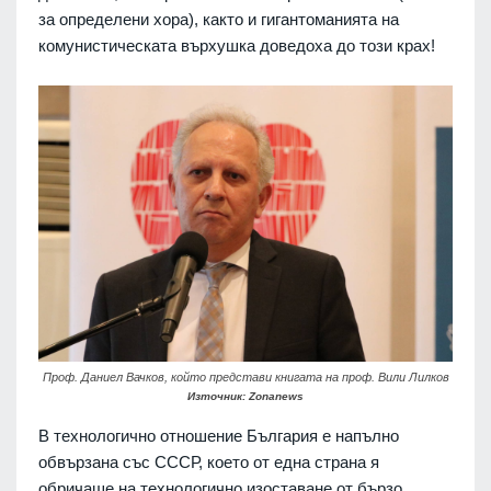
за определени хора), както и гигантоманията на
комунистическата върхушка доведоха до този крах!
Проф. Даниел Вачков, който представи книгата на проф. Вили Лилков
Източник: Zonanews
В технологично отношение България е напълно
обвързана със СССР, което от една страна я
обричаше на технологично изоставане от бързо