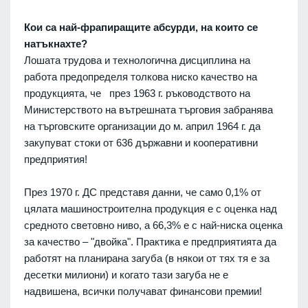
Кои са най-фрапиращите абсурди, на които се
натъкнахте?
Лошата трудова и технологична дисциплина на
работа предопределя толкова ниско качество на
продукцията, че през 1963 г. ръководството на
Министерството на вътрешната търговия забранява
на търговските организации до м. април 1964 г. да
закупуват стоки от 636 държавни и кооперативни
предприятия!
През 1970 г. ДС представя данни, че само 0,1% от
цялата машиностроителна продукция е с оценка над
средното световно ниво, а 66,3% е с най-ниска оценка
за качество – "двойка". Практика е предприятията да
работят на планирана загуба (в някои от тях тя е за
десетки милиони) и когато тази загуба не е
надвишена, всички получават финансови премии!