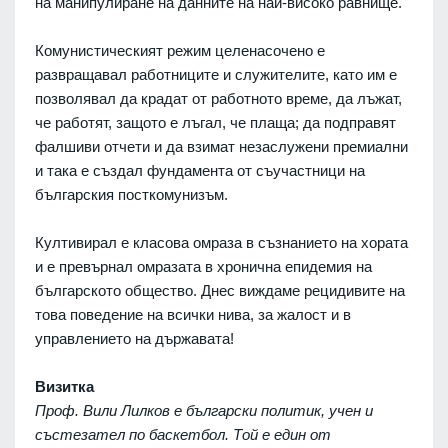
на манипулиране на данните на най-високо равнище."
Комунистическият режим целенасочено е
развращавал работниците и служителите, като им е
позволявал да крадат от работното време, да лъжат,
че работят, защото е лъгал, че плаща; да подправят
фалшиви отчети и да взимат незаслужени премиални
и така е създал фундамента от съучастници на
българския посткомунизъм.
Култивирал е класова омраза в съзнанието на хората
и е превърнал омразата в хронична епидемия на
българското общество. Днес виждаме рецидивите на
това поведение на всички нива, за жалост и в
управлението на държавата!
Визитка
Проф. Вили Лилков е български политик, учен и
състезател по баскетбол. Той е един от