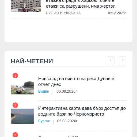
етажна сграда в Харков: горните
етажи са разрушени, има жертви
.
РУСИЯ И УКРАЙНА
09.08.2026г.
НАЙ-ЧЕТЕНИ
1
7
Нов спад на нивото на река Дунав е
я
отчет днес
Видин
06.08.2026г.
2
Интерактивна карта дава бърз достъп до
8
3D
водните бази по Черноморието
а към
Бургас
06.08.2026г.
3