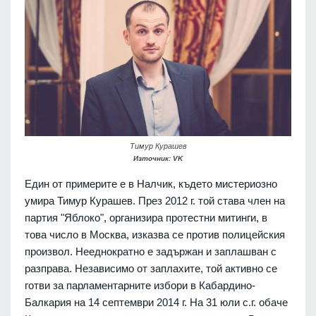
Тимур Курашев
Източник: VK
Един от примерите е в Налчик, където мистериозно
умира Тимур Курашев. През 2012 г. той става член на
партия "Яблоко", организира протестни митинги, в
това число в Москва, изказва се против полицейския
произвол. Нееднократно е задържан и заплашван с
разправа. Независимо от заплахите, той активно се
готви за парламентарните избори в Кабардино-
Балкария на 14 септември 2014 г. На 31 юли с.г. обаче