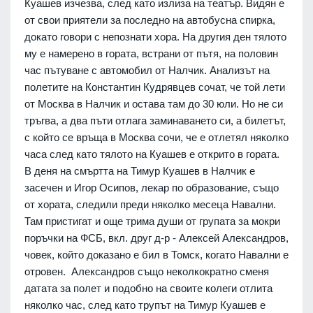
Куашев изчезва, след като излиза на театър. Видян е
от свои приятели за последно на автобусна спирка,
докато говори с непознати хора. На другия ден тялото
му е намерено в гората, встрани от пътя, на половин
час пътуване с автомобил от Налчик. Анализът на
полетите на Константин Кудрявцев сочат, че той лети
от Москва в Налчик и остава там до 30 юли. Но не си
тръгва, а два пъти отлага заминаването си, а билетът,
с който се връща в Москва сочи, че е отлетял няколко
часа след като тялото на Куашев е открито в гората.
В деня на смъртта на Тимур Куашев в Налчик е
засечен и Игор Осипов, лекар по образование, също
от хората, следили преди няколко месеца Навални.
Там пристигат и още трима души от групата за мокри
поръчки на ФСБ, вкл. друг д-р - Алексей Александров,
човек, който доказано е бил в Томск, когато Навални е
отровен. Александров също неколкократно сменя
датата за полет и подобно на своите колеги отлита
няколко час, след като трупът на Тимур Куашев е