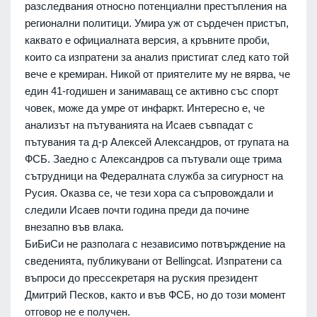
разследвания относно потенциални престъпления на
регионални политици. Умира уж от сърдечен пристъп,
каквато е официалната версия, а кръвните проби,
които са изпратени за анализ пристигат след като той
вече е кремиран. Никой от приятелите му не вярва, че
един 41-годишен и занимаващ се активно със спорт
човек, може да умре от инфаркт. Интересно е, че
анализът на пътуванията на Исаев съвпадат с
пътувания та д-р Алексей Александров, от групата на
ФСБ. Заедно с Александров са пътували още трима
сътрудници на Федералната служба за сигурност на
Русия. Оказва се, че тези хора са съпровождали и
следили Исаев почти година преди да почине
внезапно във влака.
БиБиСи не разполага с независимо потвърждение на
сведенията, публикувани от Bellingcat. Изпратени са
въпроси до прессекретаря на руския президент
Дмитрий Песков, както и във ФСБ, но до този момент
отговор не е получен.