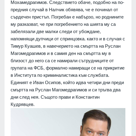
Мохамедрагимов. Следствието обаче, подобно на по-
предния случай в Налчик обявява, че е починал от
сърдечен пристъп. Погребан е набързо, но роднините
му разказват, че при погребението на шията му са
забелязали две малки следи от убождане,
напомнящи дупчици от спринцовка. както и в случая с
Тимур Куашев, в навечерието на смъртта на Руслан
Магомедрагимов и в самия ден на смъртта му в
близост до него са се намирали сътрудниците от
групата на ФСБ, формално намиращи се на прикритие
в Института по криминалистика към службата.
Единият е Иван Осипов, който идва четири дни преди
смъртта на Руслан Магомедрагимов и си тръгва два
дни след нея. Същото прави и Константин
Кудрявцев.