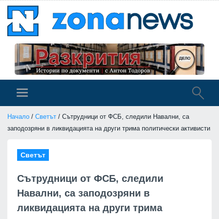
Начало
/
Светът
/ Сътрудници от ФСБ, следили Навални, са
заподозряни в ликвидацията на други трима политически активисти
Светът
Сътрудници от ФСБ, следили
Навални, са заподозряни в
ликвидацията на други трима