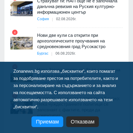
Страхуват ги: НАП още не е започнала
данъчна ревизия на Руския културно-
9
ията
информационен център
та за
София
02.08.2026г.
4
Нови две кули са открити при
археологическите проучвания на
10
 на
средновековния град Русокастро
а, че
Бургас
06.08.2026г.
т
5
Нова Загора отново ще бъде столица на
Zonanews.bg използва „бисквитки“, които помагат
старата градска песен
за подобряване престоя на потребителите, както и
11
Сливен
06.08.2026г.
за персонализиране на съдържанието и за анализ
път в
на посещаемостта. С използването на сайта
6
 4
Радев за инцидента с евреите в Банско:
автоматично разрешавате използването на тези
Нека чуждестранните политици се
„бисквитки“.
запознаят с фактите, преди да
коментират
12
Приемам
Отказвам
София-област
06.08.2026г.
д-р