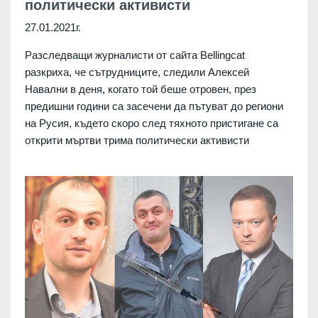
политически активисти
27.01.2021г.
Разследващи журналисти от сайта Bellingcat
разкриха, че сътрудниците, следили Алексей
Навални в деня, когато той беше отровен, през
предишни години са засечени да пътуват до региони
на Русия, където скоро след тяхното пристигане са
открити мъртви трима политически активисти