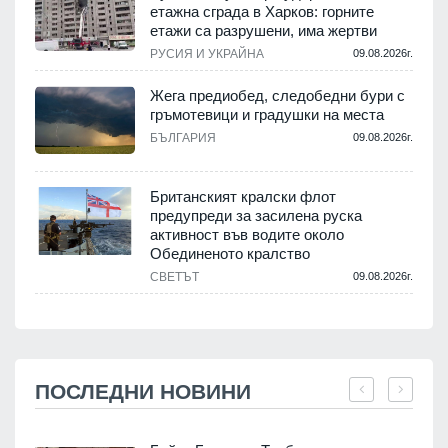
етажна сграда в Харков: горните
етажи са разрушени, има жертви
РУСИЯ И УКРАЙНА
09.08.2026г.
Жега предиобед, следобедни бури с
гръмотевици и градушки на места
БЪЛГАРИЯ
09.08.2026г.
Британският кралски флот
предупреди за засилена руска
активност във водите около
Обединеното кралство
СВЕТЪТ
09.08.2026г.
ПОСЛЕДНИ НОВИНИ