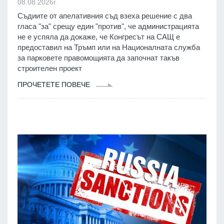
08.08.2026г.
Съдиите от апелативния съд взеха решение с два
гласа "за" срещу един "против", че администрацията
не е успяла да докаже, че Конгресът на САЩ е
предоставил на Тръмп или на Националната служба
за парковете правомощията да започнат такъв
строителен проект
ПРОЧЕТЕТЕ ПОВЕЧЕ