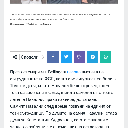
Тримата политически активисти, за които има подозрение, че са
ликвидирани от отровителите на Навални
Източник: TheMoscowTimes
Сподели
През декември м.г. Bellingcat
назова
имената на
сътрудниците на ФСБ, които със сигурност са били в
Томск в деня, когато Навални беше отровен, след
това са засечени в Омск, където самолетът, с който
летеше Навални, прави извънредно кацане.
Самият Навални след време позвъни на единия от
тези сътрудници. По думите на самия Навални, става
дума за Константин Кудрявцев, когото Навални е
успял да заблуди, че е помощник на секретаря на