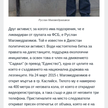
Руслан Магомедрагимов
Друг активист, за когото има подозрения, че е
ликвидиран от групата на ФСБ, е Руслан
Магомедрагимов. Той е известен в Дагестан
политически активист. Води настоятелна битка за
правата на дагестанците, поддържа екологични
инициативи, а освен това е член на движението
"Садвал" (в превод "Единство"), една от целите на
което е създаването на национална държава на
лезгинците. На 24 март 2015 г. Магомедрагимов е
открит мъртъв в гр. Каспийск. Тялото му е намерено
на 400 метра от неговата кола, от която е откраднат
видеорегистратора, а така също и два от неговите три
телефона. Пристигналите на място следователи
откриват пресен отпечатък от объвка, която не е на