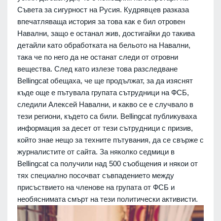
Съвета за сигурност на Русия. Кудрявцев разказа
впечатляваща история за това как е бил отровен
Навални, защо е останал жив, достигайки до такива
детайли като обработката на бельото на Навални,
така че по него да не останат следи от отровни
вещества. След като излезе това разследване
Bellingcat обещаха, че ще продължат, за да изяснят
къде още е пътувала групата сътрудници на ФСБ,
следили Алексей Навални, и какво се е случвало в
тези региони, където са били. Bellingcat публикуваха
информация за десет от тези сътрудници с призив,
който знае нещо за техните пътувания, да се свърже с
журналистите от сайта. За няколко седмици в
Bellingcat са получили над 500 съобщения и някои от
тях специално посочват съвпадението между
присъствието на членове на групата от ФСБ и
необяснимата смърт на тези политически активисти.