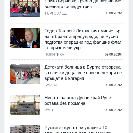
Бойко Борисов: Трябва да развиваме
военната си индустрия
.
ТЪРГОВИЩЕ
09.08.2026г.
Тодор Тагарев: Литовският министър
на отбраната предупреди, че Русия
т
подготвя операции под фалшив флаг
- с приземени укр
.
ПОЛИТИКА
09.08.2026г.
,
Детската болница в Бургас отворена
за всички деца, все повече лекари се
връщат в България
.
БУРГАС
09.08.2026г.
Нивото на река Дунав край Русе
остава без промяна
РУСЕ
09.08.2026г.
.
Руските окупатори удариха 10-