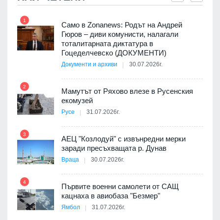
1
7
ала
Само в Zonanews: Родът на Андрей
о-
Гюров – диви комунисти, налагали
тоталитарната диктатура в
Гоцеделчевско (ДОКУМЕНТИ)
Документи и архиви
30.07.2026г.
8
а от
2
Мамутът от Ряхово влезе в Русенския
екомузей
Русе
31.07.2026г.
9
пост,
3
АЕЦ "Козлодуй" с извънредни мерки
заради пресъхващата р. Дунав
Враца
30.07.2026г.
4
елни
Първите военни самолети от САЩ
10
кацнаха в авиобаза "Безмер"
Ямбол
31.07.2026г.