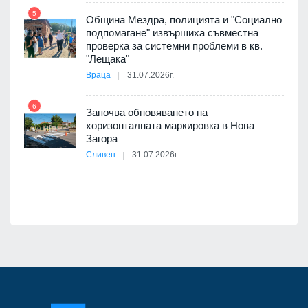
5
Община Мездра, полицията и "Социално
ите
подпомагане" извършиха съвместна
проверка за системни проблеми в кв.
11
"Лещака"
Враца
31.07.2026г.
6
Започва обновяването на
хоризонталната маркировка в Нова
12
Загора
Сливен
31.07.2026г.