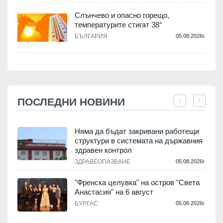
Слънчево и опасно горещо,
температурите стигат 38°
БЪЛГАРИЯ
05.08.2026г.
ПОСЛЕДНИ НОВИНИ
Няма да бъдат закривани работещи
структури в системата на държавния
здравен контрол
ЗДРАВЕОПАЗВАНЕ
05.08.2026г.
.
"Френска целувка" на остров "Света
Анастасия" на 6 август
БУРГАС
05.08.2026г.
.