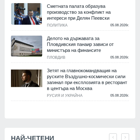
Сметната палата образува
производство за конфликт на
интереси при Делян Пеевски
ПОЛИТИКА
05.08.2026г.
.
Делото на държавата за
Пловдивския панаир зависи от
министъра на финансите
.
ПЛОВДИВ
05.08.2026г.
Зетят на главнокомандващия на
руските Въздушно-космически сили
загинал при експлозията в ресторант
в центъра на Москва
РУСИЯ И УКРАЙНА
05.08.2026г.
.
НАЙ-ЧЕТЕНИ