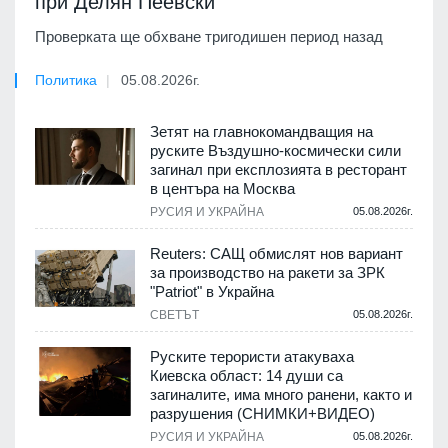
при Делян Пеевски
Проверката ще обхване тригодишен период назад
Политика
05.08.2026г.
Зетят на главнокомандващия на
руските Въздушно-космически сили
загинал при експлозията в ресторант
в центъра на Москва
РУСИЯ И УКРАЙНА
05.08.2026г.
Reuters: САЩ обмислят нов вариант
за производство на ракети за ЗРК
"Patriot" в Украйна
СВЕТЪТ
05.08.2026г.
Руските терористи атакуваха
Киевска област: 14 души са
загиналите, има много ранени, както и
разрушения (СНИМКИ+ВИДЕО)
РУСИЯ И УКРАЙНА
05.08.2026г.