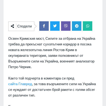
Сподели
Освен Кримския мост, Силите за отбрана на Украйна
трябва да прекъснат сухопътния коридор в посока
новата железопътна линия Ростов-Крим в
окупираната територия, заяви полковникът от
Въоръжените сили на Украйна, военният анализатор
Петро Черник.
Както той подчерта в коментара си пред
сайта Главред
, за това въоръжените сили на Украйна
се нуждаят от достатъчен брой ракети с голям обсег
от различен тип.