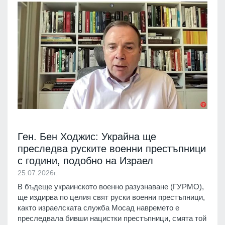
Ген. Бен Ходжис: Украйна ще
преследва руските военни престъпници
с години, подобно на Израел
25.07.2026г.
В бъдеще украинското военно разузнаване (ГУРМО),
ще издирва по целия свят руски военни престъпници,
както израелската служба Мосад навремето е
преследвала бивши нацистки престъпници, смята той