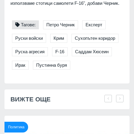
използваме стотици самолети F-16", добави Черник.
Тагове:
Петро Черник
Експерт
Руски войски
Крим
Сухопътен коридор
Руска агресия
F-16
Саддам Хюсеин
Ирак
Пустинна буря
ВИЖТЕ ОЩЕ
Политика