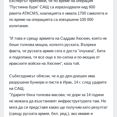
Експертът припомни, че по време на операция
"Пустинна буря" САЩ са изразходвали над 600
ракети ATACMS, коалицията е имала 1700 самолета и
по време на операцията са извършени 100 000
излитания.
"И това е срещу армията на Саддам Хюсеин, която не
беше толкова мощна, колкото руската. Въпреки
факта, че руската армия сега е доста "очукана", бита
и подкопана, тя все още е по-силна и по-мощна от
иракските войски на Хюсеин", каза той.
Събеседникът обясни, че и до ден-днешен има
разрушени бункери и писти в Ирак, 14 г. след ударите
на САЩ.
"Ударите бяха толкова масови, че дори за 14 години
не можаха да възстановят инфраструктурата там. Не
мога да си представя какво ще получим като резултат
(срещу руската армия, бел. ред.), ако имаме и